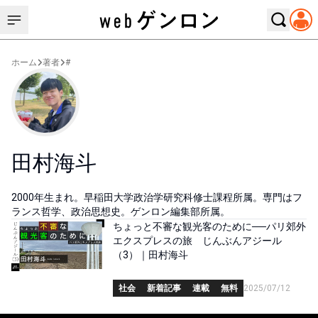
ホーム
著者
#
田村海斗
2000年生まれ。早稲田大学政治学研究科修士課程所属。専門はフ
ランス哲学、政治思想史。ゲンロン編集部所属。
ちょっと不審な観光客のために──パリ郊外
エクスプレスの旅 じんぶんアジール
（3）｜田村海斗
社会
新着記事
連載
無料
2025/07/12