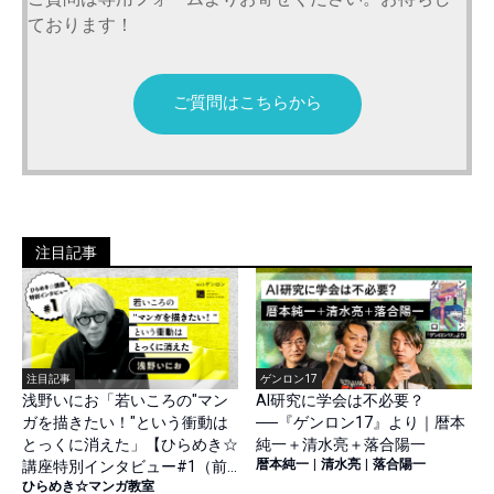
ております！
ご質問はこちらから
注目記事
注目記事
ゲンロン17
浅野いにお「若いころの"マン
AI研究に学会は不必要？
ガを描きたい！"という衝動は
──『ゲンロン17』より｜暦本
とっくに消えた」【ひらめき☆
純一＋清水亮＋落合陽一
暦本純一
|
清水亮
|
落合陽一
講座特別インタビュー#1（前
ひらめき☆マンガ教室
篇）】