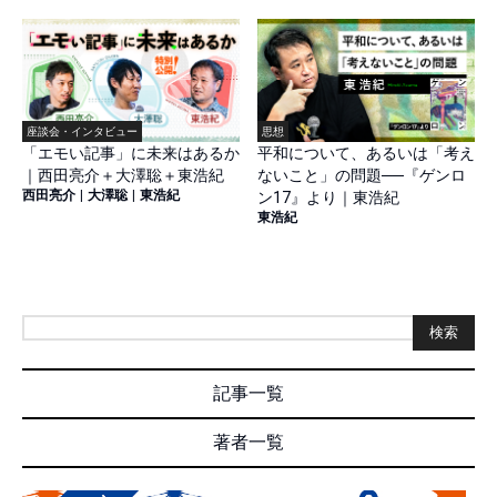
座談会・インタビュー
思想
「エモい記事」に未来はあるか
平和について、あるいは「考え
｜西田亮介＋大澤聡＋東浩紀
ないこと」の問題──『ゲンロ
西田亮介
|
大澤聡
|
東浩紀
ン17』より｜東浩紀
東浩紀
検索
記事一覧
著者一覧