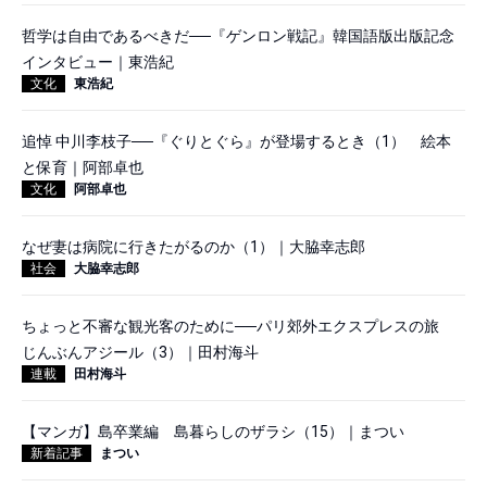
哲学は自由であるべきだ──『ゲンロン戦記』韓国語版出版記念
インタビュー｜東浩紀
文化
東浩紀
追悼 中川李枝子──『ぐりとぐら』が登場するとき（1） 絵本
と保育｜阿部卓也
文化
阿部卓也
なぜ妻は病院に行きたがるのか（1）｜大脇幸志郎
社会
大脇幸志郎
ちょっと不審な観光客のために──パリ郊外エクスプレスの旅
じんぶんアジール（3）｜田村海斗
連載
田村海斗
【マンガ】島卒業編 島暮らしのザラシ（15）｜まつい
新着記事
まつい