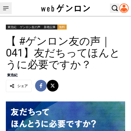
東浩紀
ゲンロン友の声
新着記事
無料
【 #ゲンロン友の声｜
041】友だちってほんと
うに必要ですか？
東浩紀
シェア