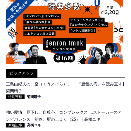
ピックアップ
三島由紀夫の「空（くう／そら）」──『豊饒の海』を読み直す |
菊間晴子
特別寄稿
菊間晴子
強い愛情、見下し、自尊心、コンプレックス……ストーカーのア
ンビバレンス 前略、塀の上より（25）｜高橋ユキ
新着記事
高橋ユキ