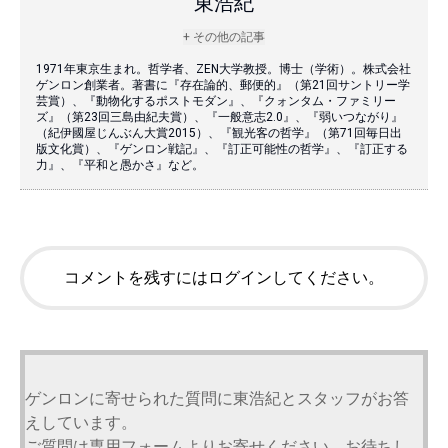
東浩紀
+ その他の記事
1971年東京生まれ。哲学者、ZEN大学教授。博士（学術）。株式会社
ゲンロン創業者。著書に『存在論的、郵便的』（第21回サントリー学
芸賞）、『動物化するポストモダン』、『クォンタム・ファミリー
ズ』（第23回三島由紀夫賞）、『一般意志2.0』、『弱いつながり』
（紀伊國屋じんぶん大賞2015）、『観光客の哲学』（第71回毎日出
版文化賞）、『ゲンロン戦記』、『訂正可能性の哲学』、『訂正する
力』、『平和と愚かさ』など。
コメントを残すにはログインしてください。
ゲンロンに寄せられた質問に東浩紀とスタッフがお答
えしています。
ご質問は専用フォームよりお寄せください。お待ちし