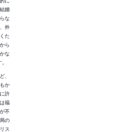
的に
結婚
らな
、外
くた
から
かな
す。
ど、
もか
に許
は福
が不
局の
リス