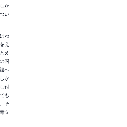
しか
つい
はわ
をえ
とえ
の国
設へ
しか
し付
でも
、そ
苛立