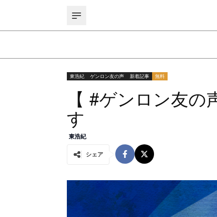
東浩紀
ゲンロン友の声
新着記事
無料
【 #ゲンロン友の
す
東浩紀
シェア