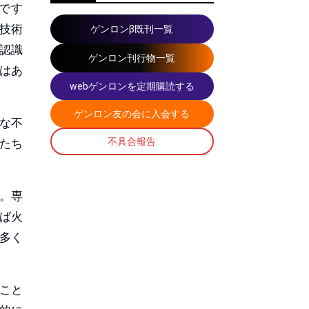
です
技術
ゲンロンβ既刊一覧
認識
ゲンロン刊行物一覧
はあ
webゲンロンを定期購読する
ゲンロン友の会に入会する
な不
不具合報告
たち
。専
ば火
多く
こと