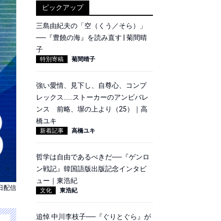
ピックアップ
三島由紀夫の「空（くう／そら）」
──『豊饒の海』を読み直す | 菊間晴
子
特別寄稿
菊間晴子
強い愛情、見下し、自尊心、コンプ
レックス……ストーカーのアンビバレ
ンス 前略、塀の上より（25）｜高
橋ユキ
新着記事
高橋ユキ
哲学は自由であるべきだ──『ゲンロ
ン戦記』韓国語版出版記念インタビ
ュー｜東浩紀
2日配信
文化
東浩紀
追悼 中川李枝子──『ぐりとぐら』が