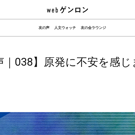
友の声
人文ウォッチ
友の会ラウンジ
声｜038】原発に不安を感じ