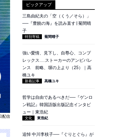
ピックアップ
三島由紀夫の「空（くう／そら）」
──『豊饒の海』を読み直す | 菊間晴
子
特別寄稿
菊間晴子
強い愛情、見下し、自尊心、コンプ
レックス……ストーカーのアンビバレ
ンス 前略、塀の上より（25）｜高
橋ユキ
新着記事
高橋ユキ
哲学は自由であるべきだ──『ゲンロ
ン戦記』韓国語版出版記念インタビ
ュー｜東浩紀
6日配信
文化
東浩紀
追悼 中川李枝子──『ぐりとぐら』が