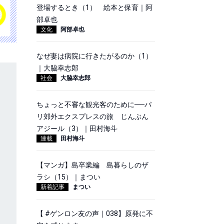
登場するとき（1） 絵本と保育｜阿
部卓也
文化
阿部卓也
なぜ妻は病院に行きたがるのか（1）
｜大脇幸志郎
社会
大脇幸志郎
ちょっと不審な観光客のために──パ
リ郊外エクスプレスの旅 じんぶん
アジール（3）｜田村海斗
連載
田村海斗
【マンガ】島卒業編 島暮らしのザ
ラシ（15）｜まつい
新着記事
まつい
【 #ゲンロン友の声｜038】原発に不