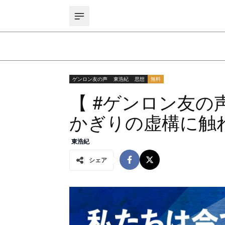
ゲンロン友の声
東浩紀
思想
無料
【 #ゲンロン友の
かぎりの虚構に触
東浩紀
シェア