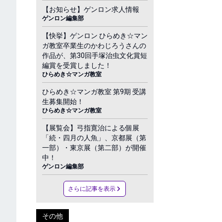
【お知らせ】ゲンロン求人情報
ゲンロン編集部
【快挙】ゲンロン ひらめき☆マン
ガ教室卒業生のかわじろうさんの
作品が、第30回手塚治虫文化賞短
編賞を受賞しました！
ひらめき☆マンガ教室
ひらめき☆マンガ教室 第9期 受講
生募集開始！
ひらめき☆マンガ教室
【展覧会】弓指寛治による個展
「続・四月の人魚」、京都展（第
一部）・東京展（第二部）が開催
中！
ゲンロン編集部
さらに記事を表示
その他