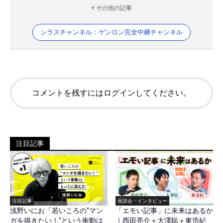
+ その他の記事
シラスチャンネル：ゲンロン完全中継チャンネル
コメントを残すにはログインしてください。
注目記事
注目記事
座談会・インタビュー
浅野いにお「若いころの"マン
「エモい記事」に未来はあるか
ガを描きたい！"という衝動は
｜西田亮介＋大澤聡＋東浩紀