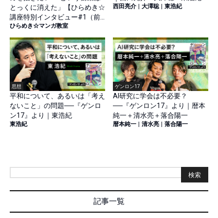
西田亮介
|
大澤聡
|
東浩紀
とっくに消えた」【ひらめき☆
講座特別インタビュー#1（前
ひらめき☆マンガ教室
篇）】
思想
ゲンロン17
平和について、あるいは「考え
AI研究に学会は不必要？
ないこと」の問題──『ゲンロ
──『ゲンロン17』より｜暦本
ン17』より｜東浩紀
純一＋清水亮＋落合陽一
東浩紀
暦本純一
|
清水亮
|
落合陽一
検索
記事一覧