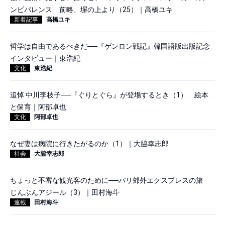
ンビバレンス 前略、塀の上より（25）｜高橋ユキ
新着記事
高橋ユキ
哲学は自由であるべきだ──『ゲンロン戦記』韓国語版出版記念
インタビュー｜東浩紀
文化
東浩紀
追悼 中川李枝子──『ぐりとぐら』が登場するとき（1） 絵本
と保育｜阿部卓也
文化
阿部卓也
なぜ妻は病院に行きたがるのか（1）｜大脇幸志郎
社会
大脇幸志郎
ちょっと不審な観光客のために──パリ郊外エクスプレスの旅
じんぶんアジール（3）｜田村海斗
連載
田村海斗