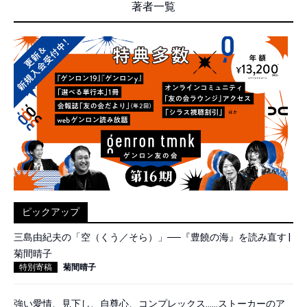
著者一覧
ピックアップ
三島由紀夫の「空（くう／そら）」──『豊饒の海』を読み直す |
菊間晴子
特別寄稿
菊間晴子
強い愛情、見下し、自尊心、コンプレックス……ストーカーのア