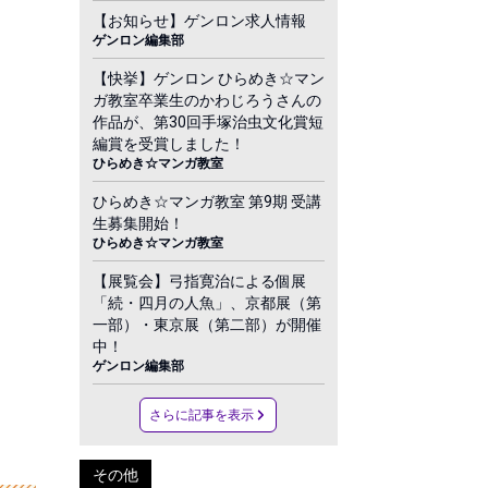
【お知らせ】ゲンロン求人情報
ゲンロン編集部
【快挙】ゲンロン ひらめき☆マン
ガ教室卒業生のかわじろうさんの
作品が、第30回手塚治虫文化賞短
編賞を受賞しました！
ひらめき☆マンガ教室
ひらめき☆マンガ教室 第9期 受講
生募集開始！
ひらめき☆マンガ教室
【展覧会】弓指寛治による個展
「続・四月の人魚」、京都展（第
一部）・東京展（第二部）が開催
中！
ゲンロン編集部
さらに記事を表示
その他