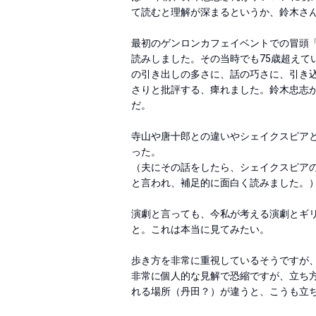
て読むと理解が深まるというか、鈴木さん
最初のゲンロンカフェイベントでの冒頭
読みしました。その当時でも75歳超えて
の引き出しの多さに、話の巧さに、引き込
さりと批評する、痺れました。鈴木忠志
だ。 

寺山や唐十郎との違いやシェイクスピア
った。

（夫にその話をしたら、シェイクスピア
と言われ、補足的に面白く読みました。）
演劇と言っても、今私が考える演劇とギ
と。これは本当に見てみたい。

歩き方を非常に重視しているそうですが、
非常に個人的な見解で恐縮ですが、立ち
れる場所（丹田？）が違うと、こうも立ち