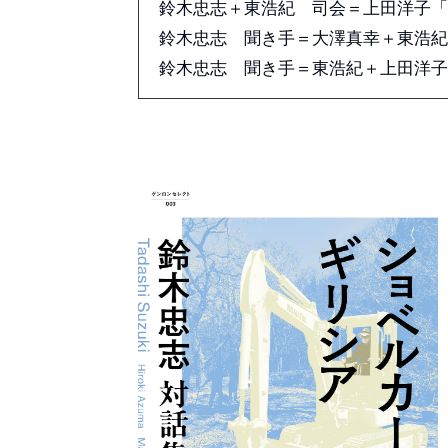
鈴木忠志＋東浩紀 司会＝上田洋子「
鈴木忠志 聞き手＝大澤真幸＋東浩紀
鈴木忠志 聞き手＝東浩紀＋上田洋子