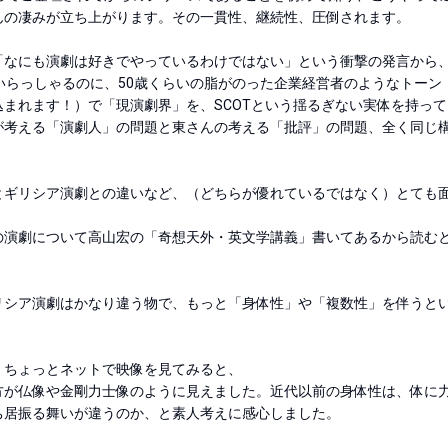
の凄みが立ち上がります。その一貫性、継続性、圧倒されます。

「なにも演劇は好きでやっているわけではない」という衝撃の発言から
いらっしゃるのに、50歳くらいの脂がのった企業経営者のようなトーン
まれます！）で「現演劇界」を、SCOTという揺るぎない実体を持って
が考える「演劇人」の問題と東さんの考える「批評」の問題、全く同じ
とギリシア演劇との違いなど、（どちらが優れているではなく）とても
の演劇について高山宏の「奇想天外・英文学講義」書いてあるから読む


リシア演劇はかなり違う物で、もっと「身体性」や「複数性」を伴うと
ちょっとネットで映像を見てみると、

方が仏像や金剛力士像のように見えました。近代以前の身体性は、体に
居振る舞いが違うのか、と素人考えに感心しました。
