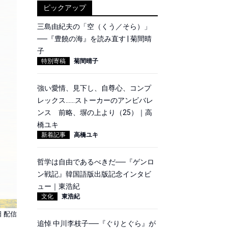
ピックアップ
三島由紀夫の「空（くう／そら）」
──『豊饒の海』を読み直す | 菊間晴
子
特別寄稿
菊間晴子
強い愛情、見下し、自尊心、コンプ
レックス……ストーカーのアンビバレ
ンス 前略、塀の上より（25）｜高
橋ユキ
新着記事
高橋ユキ
哲学は自由であるべきだ──『ゲンロ
ン戦記』韓国語版出版記念インタビ
ュー｜東浩紀
文化
東浩紀
日 配信
追悼 中川李枝子──『ぐりとぐら』が