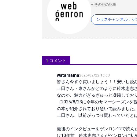
+ その他の記事
シラスチャンネル：ゲ
1
コメント
watamama
2025/09/22 16:50
皆さん今すぐ買いましょう！！安いし読み
上田さん・東さんがどのように鈴木忠志
なのか、魅力がぎゅぎゅっと凝縮しており
（2025/8/23に今年のサマーシーズン
の本が紹介されており急いで読みました。
上田さん、以前がっつり関わっていたとは
最後のインタビューをゲンロン12で読ん
は10年前、鈴木忠志さんがゲンロンに初