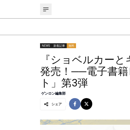
NEWS
新着記事
無料
『ショベルカーと
発売！──電子書
ト」第3弾
ゲンロン編集部
シェア