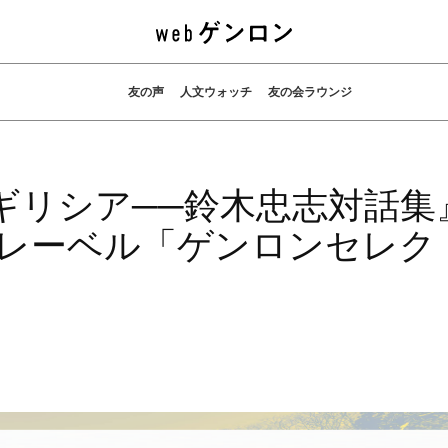
友の声
人文ウォッチ
友の会ラウンジ
ギリシア──鈴木忠志対話集
籍レーベル「ゲンロンセレク