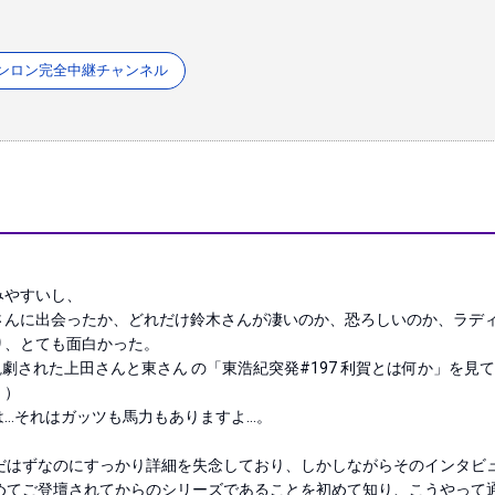
ンロン完全中継チャンネル
やすいし、

さんに出会ったか、どれだけ鈴木さんが凄いのか、恐ろしいのか、ラデ
、とても面白かった。 

を観劇された上田さんと東さん の「東浩紀突発#197 利賀とは何か」を見
）

…それはガッツも馬力もありますよ…。

だはずなのにすっかり詳細を失念しており、しかしながらそのインタビ
めてご登壇されてからのシリーズであることを初めて知り、こうやって