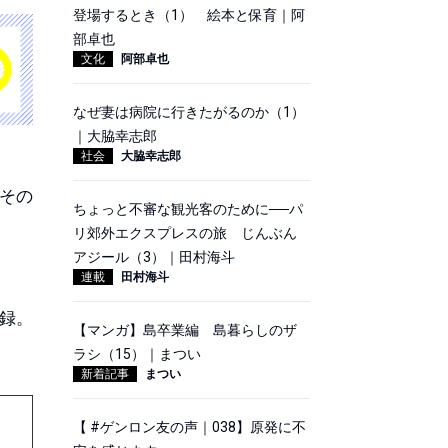
登場するとき（1） 絵本と保育｜阿
部卓也
文化
阿部卓也
なぜ妻は病院に行きたがるのか（1）
｜大脇幸志郎
社会
大脇幸志郎
その
ちょっと不審な観光客のために──パ
リ郊外エクスプレスの旅 じんぶん
アジール（3）｜田村海斗
連載
田村海斗
収録。
【マンガ】島卒業編 島暮らしのザ
ラシ（15）｜まつい
新着記事
まつい
【 #ゲンロン友の声｜038】原発に不