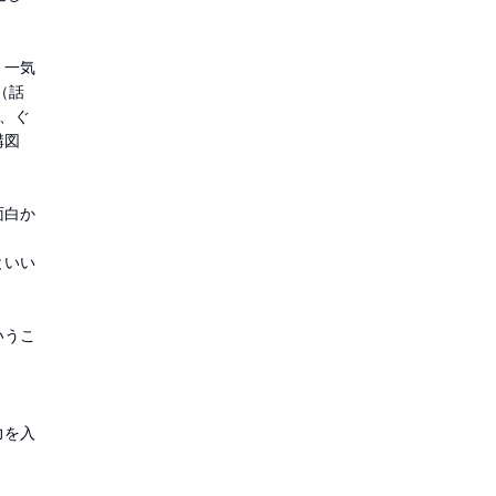
、一気
（話
、ぐ
構図
面白か
といい
いうこ
力を入