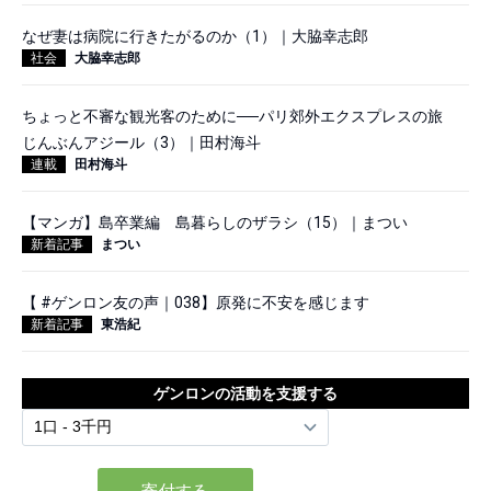
なぜ妻は病院に行きたがるのか（1）｜大脇幸志郎
社会
大脇幸志郎
ちょっと不審な観光客のために──パリ郊外エクスプレスの旅
じんぶんアジール（3）｜田村海斗
連載
田村海斗
【マンガ】島卒業編 島暮らしのザラシ（15）｜まつい
新着記事
まつい
【 #ゲンロン友の声｜038】原発に不安を感じます
新着記事
東浩紀
ゲンロンの活動を支援する