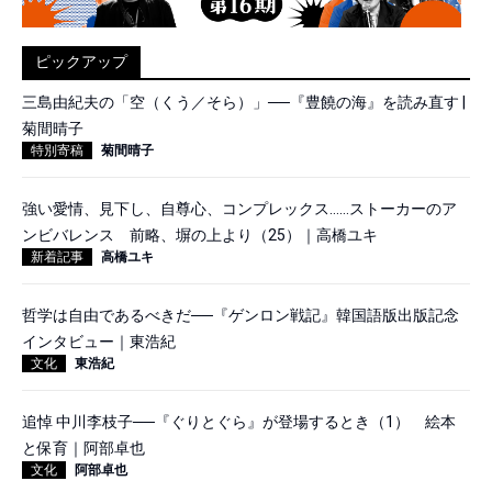
ピックアップ
三島由紀夫の「空（くう／そら）」──『豊饒の海』を読み直す |
菊間晴子
特別寄稿
菊間晴子
強い愛情、見下し、自尊心、コンプレックス……ストーカーのア
ンビバレンス 前略、塀の上より（25）｜高橋ユキ
新着記事
高橋ユキ
哲学は自由であるべきだ──『ゲンロン戦記』韓国語版出版記念
インタビュー｜東浩紀
文化
東浩紀
追悼 中川李枝子──『ぐりとぐら』が登場するとき（1） 絵本
と保育｜阿部卓也
文化
阿部卓也