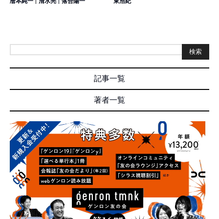
暦本純一
|
清水亮
|
落合陽一
東浩紀
検索
記事一覧
著者一覧