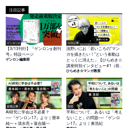
注目記事
ゲンロンy
注目記事
【3/13刊行】『ゲンロンy 創刊
浅野いにお「若いころの"マン
号』特設ページ
ガを描きたい！"という衝動は
ゲンロン編集部
とっくに消えた」【ひらめき☆
講座特別インタビュー#1（前
ひらめき☆マンガ教室
篇）】
新着記事
思想
AI研究に学会は不必要？
平和について、あるいは「考え
──『ゲンロン17』より｜暦本
ないこと」の問題──『ゲンロ
純一＋清水亮＋落合陽一
ン17』より｜東浩紀