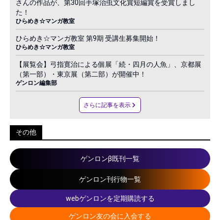
さんの作品が、第30回手塚治虫文化賞短編賞を受賞しまし
た！
ひらめき☆マンガ教室
ひらめき☆マンガ教室 第9期 受講生募集開始！
ひらめき☆マンガ教室
【展覧会】弓指寛治による個展「続・四月の人魚」、京都展
（第一部）・東京展（第二部）が開催中！
ゲンロン編集部
さらに記事を表示
その他
ゲンロンβ既刊一覧
ゲンロン刊行物一覧
webゲンロンを定期購読する
ゲンロン友の会に入会する