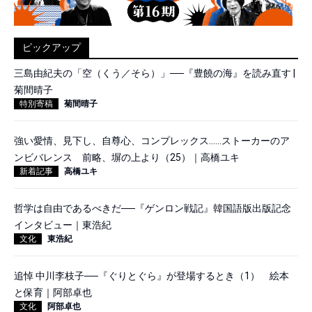
ピックアップ
三島由紀夫の「空（くう／そら）」──『豊饒の海』を読み直す |
菊間晴子
特別寄稿
菊間晴子
強い愛情、見下し、自尊心、コンプレックス……ストーカーのア
ンビバレンス 前略、塀の上より（25）｜高橋ユキ
新着記事
高橋ユキ
哲学は自由であるべきだ──『ゲンロン戦記』韓国語版出版記念
インタビュー｜東浩紀
文化
東浩紀
追悼 中川李枝子──『ぐりとぐら』が登場するとき（1） 絵本
と保育｜阿部卓也
文化
阿部卓也