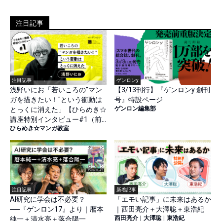
注目記事
注目記事
ゲンロンy
浅野いにお「若いころの"マン
【3/13刊行】『ゲンロンy 創刊
ガを描きたい！"という衝動は
号』特設ページ
ゲンロン編集部
とっくに消えた」【ひらめき☆
講座特別インタビュー#1（前
ひらめき☆マンガ教室
篇）】
注目記事
新着記事
AI研究に学会は不必要？
「エモい記事」に未来はあるか
──『ゲンロン17』より｜暦本
｜西田亮介＋大澤聡＋東浩紀
西田亮介
|
大澤聡
|
東浩紀
純一＋清水亮＋落合陽一