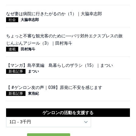
なぜ妻は病院に行きたがるのか（1）｜大脇幸志郎
社会
大脇幸志郎
ちょっと不審な観光客のために──パリ郊外エクスプレスの旅
じんぶんアジール（3）｜田村海斗
連載
田村海斗
【マンガ】島卒業編 島暮らしのザラシ（15）｜まつい
新着記事
まつい
【 #ゲンロン友の声｜038】原発に不安を感じます
新着記事
東浩紀
ゲンロンの活動を支援する