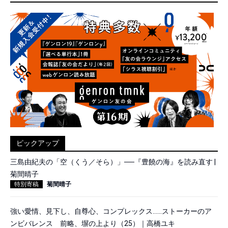
ピックアップ
三島由紀夫の「空（くう／そら）」──『豊饒の海』を読み直す |
菊間晴子
特別寄稿
菊間晴子
強い愛情、見下し、自尊心、コンプレックス……ストーカーのア
ンビバレンス 前略、塀の上より（25）｜高橋ユキ