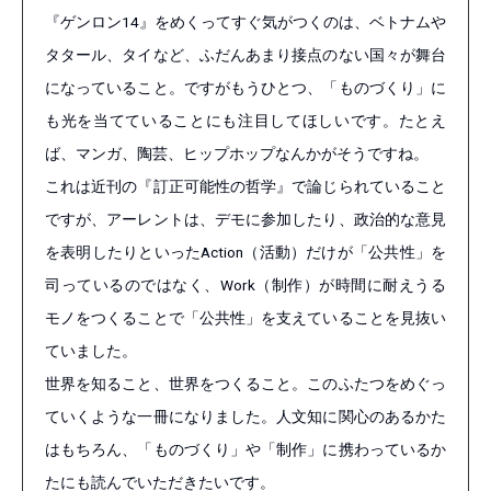
『ゲンロン14』をめくってすぐ気がつくのは、ベトナムや
タタール、タイなど、ふだんあまり接点のない国々が舞台
になっていること。ですがもうひとつ、「ものづくり」に
も光を当てていることにも注目してほしいです。たとえ
ば、マンガ、陶芸、ヒップホップなんかがそうですね。
これは近刊の『訂正可能性の哲学』で論じられていること
ですが、アーレントは、デモに参加したり、政治的な意見
を表明したりといったAction（活動）だけが「公共性」を
司っているのではなく、Work（制作）が時間に耐えうる
モノをつくることで「公共性」を支えていることを見抜い
ていました。
世界を知ること、世界をつくること。このふたつをめぐっ
ていくような一冊になりました。人文知に関心のあるかた
はもちろん、「ものづくり」や「制作」に携わっているか
たにも読んでいただきたいです。