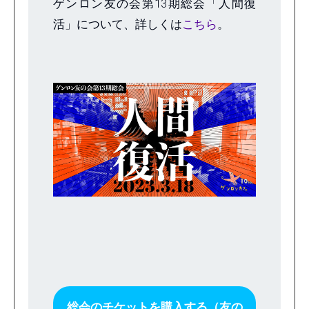
ゲンロン友の会第13期総会「人間復
活」について、詳しくは
こちら
。
総会のチケットを購入する（友の