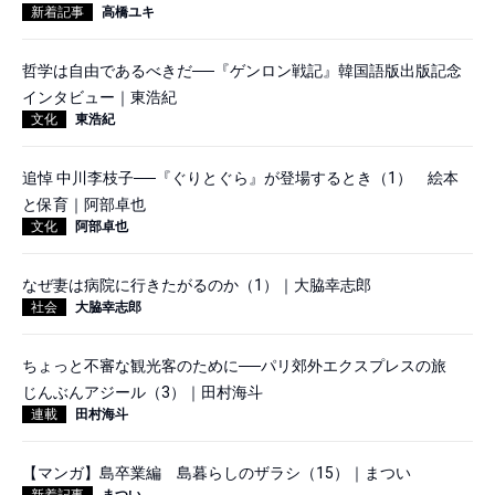
新着記事
高橋ユキ
哲学は自由であるべきだ──『ゲンロン戦記』韓国語版出版記念
インタビュー｜東浩紀
文化
東浩紀
追悼 中川李枝子──『ぐりとぐら』が登場するとき（1） 絵本
と保育｜阿部卓也
文化
阿部卓也
なぜ妻は病院に行きたがるのか（1）｜大脇幸志郎
社会
大脇幸志郎
ちょっと不審な観光客のために──パリ郊外エクスプレスの旅
じんぶんアジール（3）｜田村海斗
連載
田村海斗
【マンガ】島卒業編 島暮らしのザラシ（15）｜まつい
新着記事
まつい