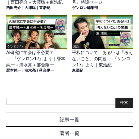
｜西田亮介＋大澤聡＋東浩紀
号』特設ページ
西田亮介
|
大澤聡
|
東浩紀
ゲンロン編集部
ゲンロン17
思想
AI研究に学会は不必要？
平和について、あるいは「考え
──『ゲンロン17』より｜暦本
ないこと」の問題──『ゲンロ
純一＋清水亮＋落合陽一
ン17』より｜東浩紀
暦本純一
|
清水亮
|
落合陽一
東浩紀
検索
記事一覧
著者一覧