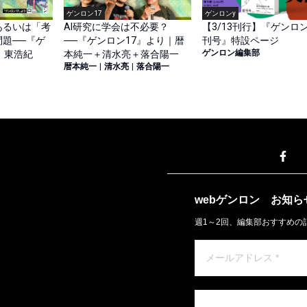
ゲンロン17
ゲンロンy
あるいは「考
AI研究に学会は不必要？
【3/13刊行】『ゲンロン
題──『ゲ
──『ゲンロン17』より｜暦
刊号』特設ページ
ゲンロン編集部
｜東浩紀
本純一＋清水亮＋落合陽一
暦本純一
|
清水亮
|
落合陽一
webゲンロン
お知ら
週1～2回、編集部おすすめの