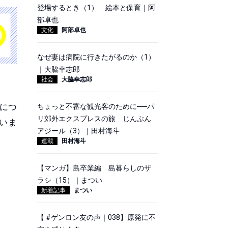
登場するとき（1） 絵本と保育｜阿
部卓也
文化
阿部卓也
なぜ妻は病院に行きたがるのか（1）
｜大脇幸志郎
社会
大脇幸志郎
論につ
ちょっと不審な観光客のために──パ
リ郊外エクスプレスの旅 じんぶん
いま
アジール（3）｜田村海斗
連載
田村海斗
【マンガ】島卒業編 島暮らしのザ
ラシ（15）｜まつい
新着記事
まつい
【 #ゲンロン友の声｜038】原発に不