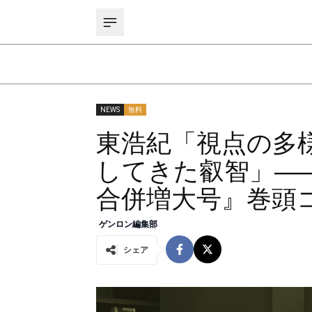
NEWS
無料
東浩紀「視点の多
してきた叡智」――『
合併増大号』巻頭コ
ゲンロン編集部
シェア