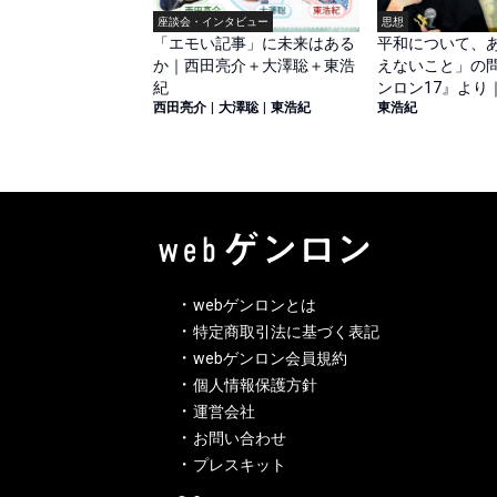
座談会・インタビュー
思想
「エモい記事」に未来はある
平和について、
か｜西田亮介＋大澤聡＋東浩
えないこと」の問
紀
ンロン17』より
西田亮介
|
大澤聡
|
東浩紀
東浩紀
webゲンロンとは
特定商取引法に基づく表記
webゲンロン会員規約
個人情報保護方針
運営会社
お問い合わせ
プレスキット