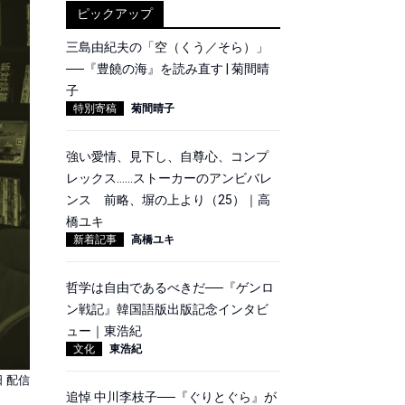
ピックアップ
三島由紀夫の「空（くう／そら）」
──『豊饒の海』を読み直す | 菊間晴
子
特別寄稿
菊間晴子
強い愛情、見下し、自尊心、コンプ
レックス……ストーカーのアンビバレ
ンス 前略、塀の上より（25）｜高
橋ユキ
新着記事
高橋ユキ
哲学は自由であるべきだ──『ゲンロ
ン戦記』韓国語版出版記念インタビ
ュー｜東浩紀
文化
東浩紀
日 配信
追悼 中川李枝子──『ぐりとぐら』が