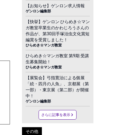
【お知らせ】ゲンロン求人情報
ゲンロン編集部
【快挙】ゲンロン ひらめき☆マン
ガ教室卒業生のかわじろうさんの
作品が、第30回手塚治虫文化賞短
編賞を受賞しました！
ひらめき☆マンガ教室
ひらめき☆マンガ教室 第9期 受講
生募集開始！
ひらめき☆マンガ教室
【展覧会】弓指寛治による個展
「続・四月の人魚」、京都展（第
一部）・東京展（第二部）が開催
中！
ゲンロン編集部
さらに記事を表示
その他