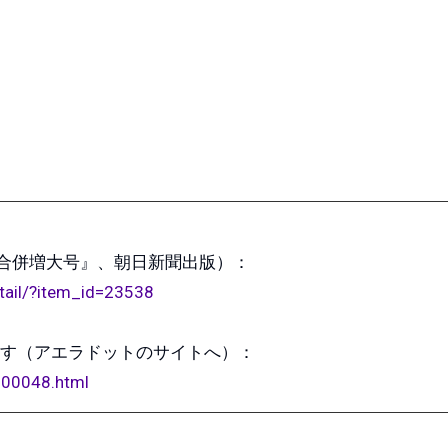
9日合併増大号』、朝日新聞出版）：
etail/?item_id=23538
す（アエラドットのサイトへ）：
500048.html