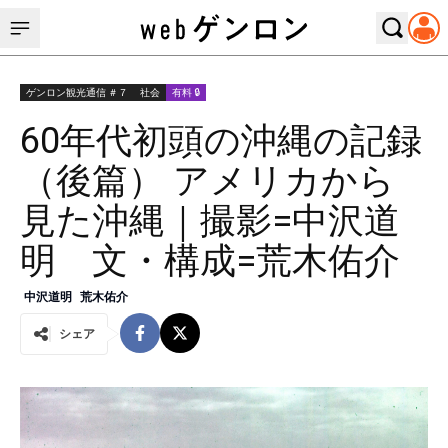
ゲンロン観光通信 ＃７
社会
有料 🔒
60年代初頭の沖縄の記録
（後篇） アメリカから
見た沖縄｜撮影=中沢道
明 文・構成=荒木佑介
中沢道明
荒木佑介
シェア