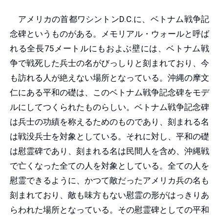
アメリカの首都ワシントンD.C.に、ベトナム戦争記
念碑というものがある。メモリアル・ウォールと呼ば
れる全長75メートルにもおよぶ壁には、ベトナム戦
争で戦死した兵士の名がびっしりと刻まれており、今
も訪れる人が絶えない場所となっている。沖縄の摩文
仁にある平和の礎は、このベトナム戦争記念碑をモデ
ルにしてつくられたものらしい。ベトナム戦争記念碑
は兵士の功績を称えるためのものであり、刻まれる名
は戦没兵士を対象としている。それに対し、平和の礎
は慰霊碑であり、刻まれる名は民間人を含め、沖縄戦
で亡くなった全ての人を対象としている。全ての人を
慰霊できるように、かつて敵だったアメリカ兵の名も
刻まれており、敵も味方もない慰霊の形がはっきりあ
らわれた場所となっている。その慰霊碑としての平和