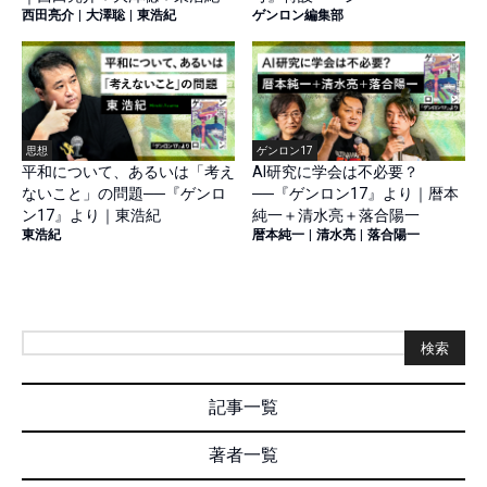
西田亮介
|
大澤聡
|
東浩紀
ゲンロン編集部
思想
ゲンロン17
平和について、あるいは「考え
AI研究に学会は不必要？
ないこと」の問題──『ゲンロ
──『ゲンロン17』より｜暦本
ン17』より｜東浩紀
純一＋清水亮＋落合陽一
東浩紀
暦本純一
|
清水亮
|
落合陽一
検索
記事一覧
著者一覧