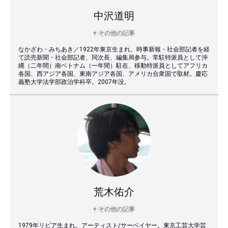
中沢道明
+ その他の記事
なかざわ・みちあき／1922年東京生まれ。時事新報・社会部記者を経
て読売新聞・社会部記者、同次長、編集局参与。常駐特派員として沖
縄（二年間）南ベトナム（一年間）駐在、移動特派員としてアフリカ
各国、西アジア各国、東南アジア各国、アメリカ合衆国で取材。慶応
義塾大学法学部政治学科卒。2007年没。
荒木佑介
+ その他の記事
1979年リビア生まれ。アーティスト/サーベイヤー。東京工芸大学芸