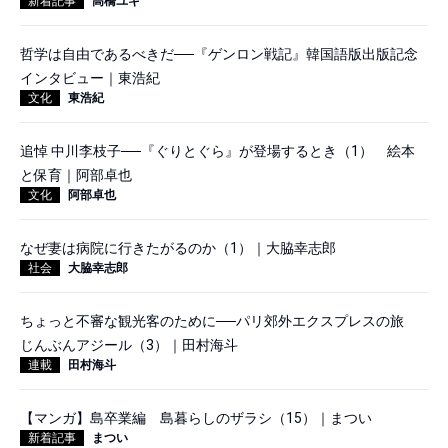
新着記事
高橋ユキ
哲学は自由であるべきだ──『ゲンロン戦記』韓国語版出版記念
インタビュー｜東浩紀
文化
東浩紀
追悼 中川李枝子──『ぐりとぐら』が登場するとき（1） 絵本
と保育｜阿部卓也
文化
阿部卓也
なぜ妻は病院に行きたがるのか（1）｜大脇幸志郎
社会
大脇幸志郎
ちょっと不審な観光客のために──パリ郊外エクスプレスの旅
じんぶんアジール（3）｜田村海斗
連載
田村海斗
【マンガ】島卒業編 島暮らしのザラシ（15）｜まつい
新着記事
まつい