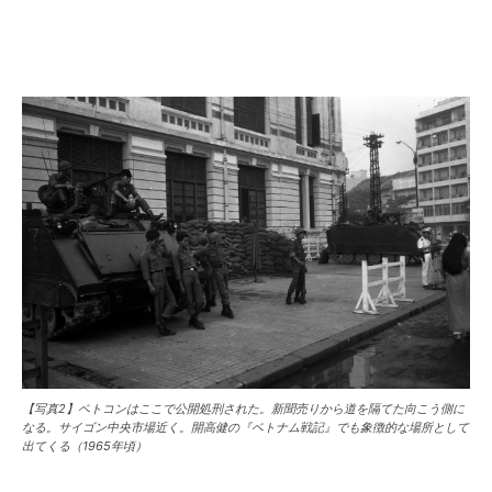
【写真2】ベトコンはここで公開処刑された。新聞売りから道を隔てた向こう側に
なる。サイゴン中央市場近く。開高健の『ベトナム戦記』でも象徴的な場所として
出てくる（1965年頃）