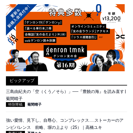
ピックアップ
三島由紀夫の「空（くう／そら）」──『豊饒の海』を読み直す |
菊間晴子
特別寄稿
菊間晴子
強い愛情、見下し、自尊心、コンプレックス……ストーカーのア
ンビバレンス 前略、塀の上より（25）｜高橋ユキ