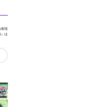
の表現
独』は