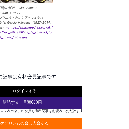
百年の孤独』 Cien Años de
ledad（1967）
ブリエル・ガルシア＝マルケス
briel García Márquez（1927-2014）
用元＝
https://en.wikipedia.org/wiki/
le:Cien_a%C3%B1os_de_soledad_(b
k_cover,_1967).jpg
の記事は有料会員記事です
ログインする
購読する（月額660円）
ンロン友の会」の会員も有料記事をお読みいただけます。
ゲンロン友の会に入会する