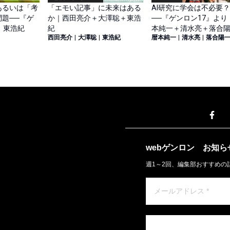
あるいは「考
「エモい記事」に未来はある
AI研究に学会は不必要
題──『ゲ
か｜西田亮介＋大澤聡＋東浩
──『ゲンロン17』より
｜東浩紀
紀
本純一＋清水亮＋落合
西田亮介
|
大澤聡
|
東浩紀
暦本純一
|
清水亮
|
落合陽
webゲンロン
お知ら
週1～2回、編集部おすすめの