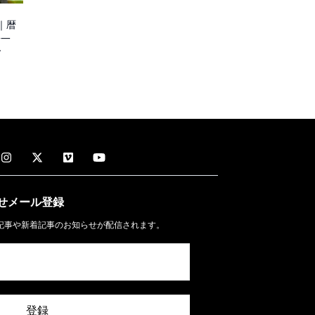
？
｜暦
陽一
一
せメール
登録
記事や新着記事のお知らせが配信されます。
登録