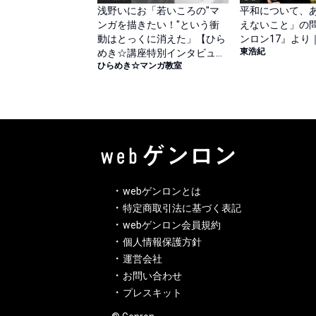
浅野いにお「若いころの"マ
平和について、
ンガを描きたい！"という衝
えないこと」の問
動はとっくに消えた」【ひら
ンロン17』より
東浩紀
めき☆講座特別インタビュー
ひらめき☆マンガ教室
#1（前篇）】
webゲンロンとは
特定商取引法に基づく表記
webゲンロン会員規約
個人情報保護方針
運営会社
お問い合わせ
プレスキット