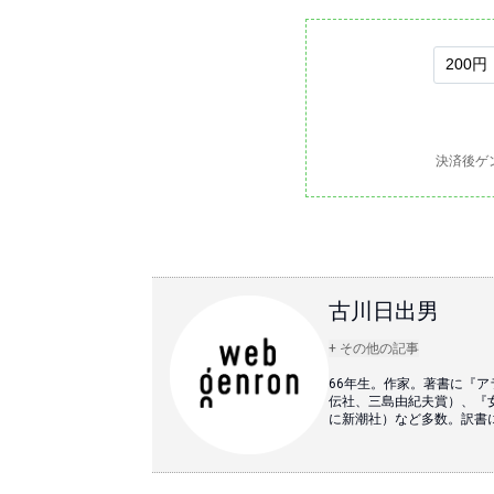
決済後ゲ
古川日出男
+ その他の記事
66年生。作家。著書に『ア
伝社、三島由紀夫賞）、『
に新潮社）など多数。訳書