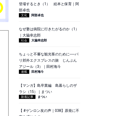
登場するとき（1） 絵本と保育｜阿
部卓也
文化
阿部卓也
なぜ妻は病院に行きたがるのか（1）
｜大脇幸志郎
社会
大脇幸志郎
ちょっと不審な観光客のために──パ
リ郊外エクスプレスの旅 じんぶん
アジール（3）｜田村海斗
連載
田村海斗
【マンガ】島卒業編 島暮らしのザ
ラシ（15）｜まつい
新着記事
まつい
【 #ゲンロン友の声｜038】原発に不