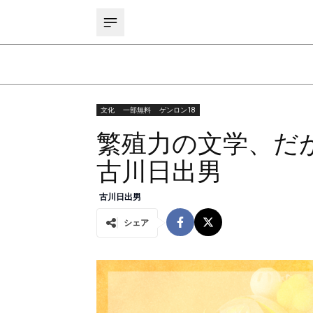
文化
一部無料
ゲンロン18
繁殖力の文学、だ
古川日出男
古川日出男
シェア