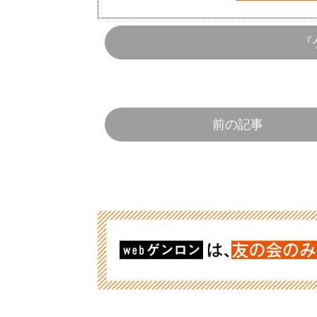
『
前の記事