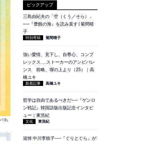
ピックアップ
三島由紀夫の「空（くう／そら）」
──『豊饒の海』を読み直す | 菊間晴
子
特別寄稿
菊間晴子
強い愛情、見下し、自尊心、コンプ
レックス……ストーカーのアンビバレ
ンス 前略、塀の上より（25）｜高
橋ユキ
新着記事
高橋ユキ
哲学は自由であるべきだ──『ゲンロ
ン戦記』韓国語版出版記念インタビ
ュー｜東浩紀
ン18』
文化
東浩紀
追悼 中川李枝子──『ぐりとぐら』が