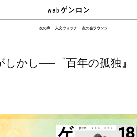
友の声
人文ウォッチ
友の会ラウンジ
がしかし──『百年の孤独』