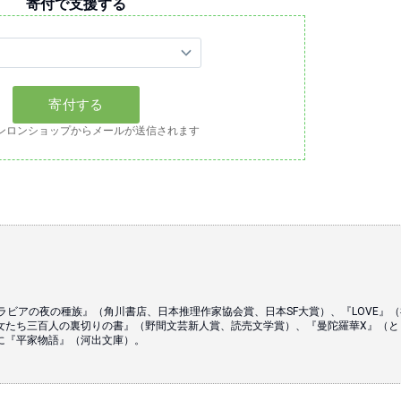
寄付で支援する
ンロンショップからメールが送信されます
ラビアの夜の種族』（角川書店、日本推理作家協会賞、日本SF大賞）、『LOVE』（
女たち三百人の裏切りの書』（野間文芸新人賞、読売文学賞）、『曼陀羅華X』（と
に『平家物語』（河出文庫）。