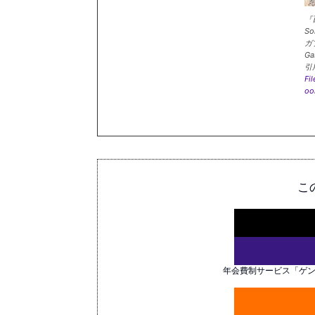
『
So
ガ
Ga
引
Fi
oo
こ
年会費制サービス「ゲ