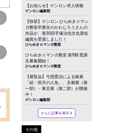
【お知らせ】ゲンロン求人情報
ゲンロン編集部
【快挙】ゲンロン ひらめき☆マン
ガ教室卒業生のかわじろうさんの
作品が、第30回手塚治虫文化賞短
編賞を受賞しました！
ひらめき☆マンガ教室
ひらめき☆マンガ教室 第9期 受講
生募集開始！
ひらめき☆マンガ教室
【展覧会】弓指寛治による個展
「続・四月の人魚」、京都展（第
一部）・東京展（第二部）が開催
中！
ゲンロン編集部
さらに記事を表示
その他