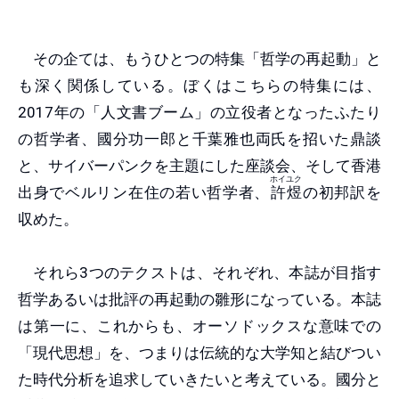
その企ては、もうひとつの特集「哲学の再起動」と
も深く関係している。ぼくはこちらの特集には、
2017年の「人文書ブーム」の立役者となったふたり
の哲学者、國分功一郎と千葉雅也両氏を招いた鼎談
と、サイバーパンクを主題にした座談会、そして香港
ホイユク
出身でベルリン在住の若い哲学者、
許煜
の初邦訳を
収めた。
それら3つのテクストは、それぞれ、本誌が目指す
哲学あるいは批評の再起動の雛形になっている。本誌
は第一に、これからも、オーソドックスな意味での
「現代思想」を、つまりは伝統的な大学知と結びつい
た時代分析を追求していきたいと考えている。國分と