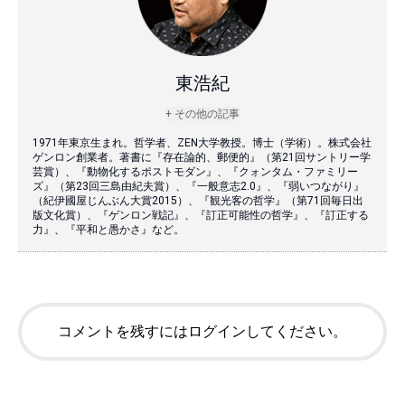
東浩紀
+ その他の記事
1971年東京生まれ。哲学者、ZEN大学教授。博士（学術）。株式会社
ゲンロン創業者。著書に『存在論的、郵便的』（第21回サントリー学
芸賞）、『動物化するポストモダン』、『クォンタム・ファミリー
ズ』（第23回三島由紀夫賞）、『一般意志2.0』、『弱いつながり』
（紀伊國屋じんぶん大賞2015）、『観光客の哲学』（第71回毎日出
版文化賞）、『ゲンロン戦記』、『訂正可能性の哲学』、『訂正する
力』、『平和と愚かさ』など。
コメントを残すにはログインしてください。