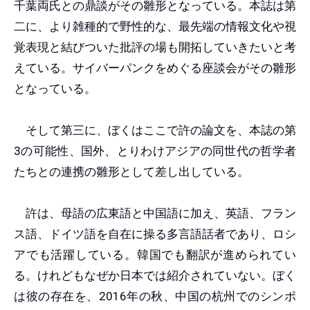
千葉両氏との鼎談がその雛形となっている。本誌は第
二に、より雑種的で野性的な、最先端の情報文化や視
覚表現と結びついた批評の場も開拓していきたいと考
えている。サイバーパンクをめぐる座談会がその雛形
となっている。
そして第三に、ぼくはここで許の論文を、本誌の第
3の可能性、国外、とりわけアジアの同世代の哲学者
たちとの連携の雛形として差し出している。
許は、母語の広東語と中国語に加え、英語、フラン
ス語、ドイツ語を自在に操る多言語話者であり、ロシ
アでも活躍している。韓国でも翻訳が進められてい
る。けれどもなぜか日本では紹介されていない。ぼく
は彼の存在を、2016年の秋、中国の杭州でのシンポ