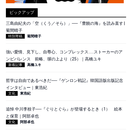
ピックアップ
三島由紀夫の「空（くう／そら）」──『豊饒の海』を読み直す |
菊間晴子
特別寄稿
菊間晴子
強い愛情、見下し、自尊心、コンプレックス……ストーカーのア
ンビバレンス 前略、塀の上より（25）｜高橋ユキ
新着記事
高橋ユキ
哲学は自由であるべきだ──『ゲンロン戦記』韓国語版出版記念
インタビュー｜東浩紀
文化
東浩紀
追悼 中川李枝子──『ぐりとぐら』が登場するとき（1） 絵本
と保育｜阿部卓也
文化
阿部卓也