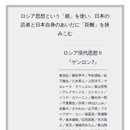
ロシア思想という「鏡」を使い、日本の
読者と日本自身のあいだに「距離」を挟
みこむ
ロシア現代思想Ⅱ
『ゲンロン7』
東浩紀／乗松亨平／平松潤奈／松
下隆志／八木君人／上田洋子／マ
ルレーヌ・ラリュエル／畠山宗明
／アレクサンドル・エトキント／
イリヤ・カリーニン／國分功一郎
／千葉雅也／許煜／仲山ひふみ／
佐藤大／さやわか／山下研／プラ
ープダー・ユン／福冨渉／黒瀬陽
平／速水健朗／辻田真憲／市川真
人／安天／海猫沢めろん／東山翔