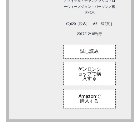
／マイケル・チャン／クリス・ロ
ーウィー／ジョン・パーソン／梅
沢和木
¥2,620（税込）｜A5｜372頁｜
2017/12/15刊行
試し読み
ゲンロンシ
ョップで購
入する
Amazonで
購入する