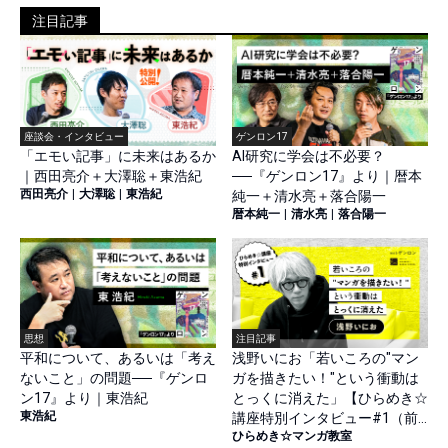
注目記事
座談会・インタビュー
ゲンロン17
「エモい記事」に未来はあるか
AI研究に学会は不必要？
｜西田亮介＋大澤聡＋東浩紀
──『ゲンロン17』より｜暦本
西田亮介
|
大澤聡
|
東浩紀
純一＋清水亮＋落合陽一
暦本純一
|
清水亮
|
落合陽一
思想
注目記事
平和について、あるいは「考え
浅野いにお「若いころの"マン
ないこと」の問題──『ゲンロ
ガを描きたい！"という衝動は
ン17』より｜東浩紀
とっくに消えた」【ひらめき☆
東浩紀
講座特別インタビュー#1（前
ひらめき☆マンガ教室
篇）】