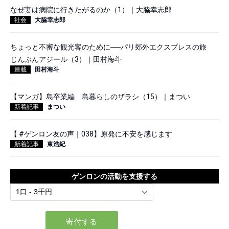
なぜ妻は病院に行きたがるのか（1）｜大脇幸志郎
社会
大脇幸志郎
ちょっと不審な観光客のために──パリ郊外エクスプレスの旅
じんぶんアジール（3）｜田村海斗
連載
田村海斗
【マンガ】島卒業編 島暮らしのザラシ（15）｜まつい
新着記事
まつい
【 #ゲンロン友の声｜038】原発に不安を感じます
新着記事
東浩紀
ゲンロンの活動を支援する