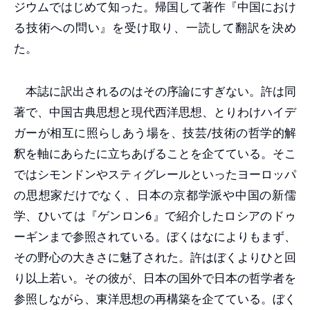
ジウムではじめて知った。帰国して著作『中国におけ
る技術への問い』を受け取り、一読して翻訳を決め
た。
本誌に訳出されるのはその序論にすぎない。許は同
著で、中国古典思想と現代西洋思想、とりわけハイデ
ガーが相互に照らしあう場を、技芸/技術の哲学的解
釈を軸にあらたに立ちあげることを企てている。そこ
ではシモンドンやスティグレールといったヨーロッパ
の思想家だけでなく、日本の京都学派や中国の新儒
学、ひいては『ゲンロン6』で紹介したロシアのドゥ
ーギンまで参照されている。ぼくはなによりもまず、
その野心の大きさに魅了された。許はぼくよりひと回
り以上若い。その彼が、日本の国外で日本の哲学者を
参照しながら、東洋思想の再構築を企てている。ぼく