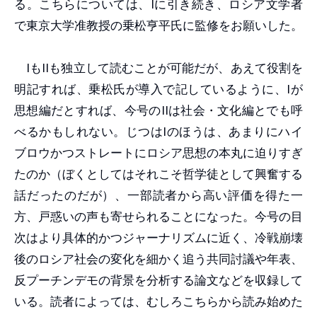
る。こちらについては、Iに引き続き、ロシア文学者
で東京大学准教授の乗松亨平氏に監修をお願いした。
IもIIも独立して読むことが可能だが、あえて役割を
明記すれば、乗松氏が導入で記しているように、Iが
思想編だとすれば、今号のIIは社会・文化編とでも呼
べるかもしれない。じつはIのほうは、あまりにハイ
ブロウかつストレートにロシア思想の本丸に迫りすぎ
たのか（ぼくとしてはそれこそ哲学徒として興奮する
話だったのだが）、一部読者から高い評価を得た一
方、戸惑いの声も寄せられることになった。今号の目
次はより具体的かつジャーナリズムに近く、冷戦崩壊
後のロシア社会の変化を細かく追う共同討議や年表、
反プーチンデモの背景を分析する論文などを収録して
いる。読者によっては、むしろこちらから読み始めた