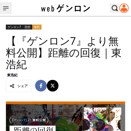
ゲンロン7
思想
無料
【『ゲンロン7』より無
料公開】距離の回復｜東
浩紀
東浩紀
シェア