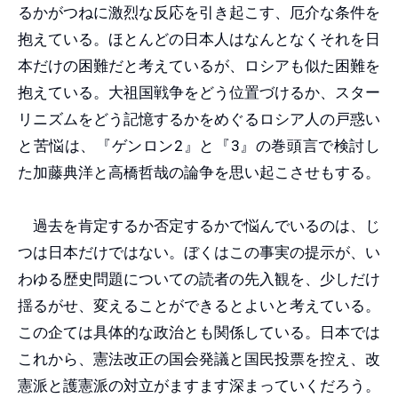
るかがつねに激烈な反応を引き起こす、厄介な条件を
抱えている。ほとんどの日本人はなんとなくそれを日
本だけの困難だと考えているが、ロシアも似た困難を
抱えている。大祖国戦争をどう位置づけるか、スター
リニズムをどう記憶するかをめぐるロシア人の戸惑い
と苦悩は、『ゲンロン2』と『3』の巻頭言で検討し
た加藤典洋と高橋哲哉の論争を思い起こさせもする。
過去を肯定するか否定するかで悩んでいるのは、じ
つは日本だけではない。ぼくはこの事実の提示が、い
わゆる歴史問題についての読者の先入観を、少しだけ
揺るがせ、変えることができるとよいと考えている。
この企ては具体的な政治とも関係している。日本では
これから、憲法改正の国会発議と国民投票を控え、改
憲派と護憲派の対立がますます深まっていくだろう。