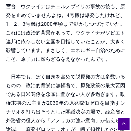
宮台
ウクライナはチェルノブイリの事故の後も、原
発を止めていませんよね。4号機は爆発したけれど、
1、2、3号機は2000年頃まで動かしつづけていた。
これには政治的背景があって、ウクライナがソビエト
連邦に依存しない立国を目指していたことが、大きく
影響しています。まさしく、エネルギー自治のために
こそ、原子力に頼らざるをえなかったんです。
日本でも、ぼく自身を含めて脱原発の方は多数いる
ものの、政治的背景に無頓着で、原発政策の最大要因
である日米関係を念頭に置かない人が多過ぎます。政
権末期の民主党が2030年の原発稼働ゼロを目指すシ
ナリオを打ち出そうとした閣議決定の場で、経産省と
外務省の役人から「アメリカの強い意向」が伝えらた
途端、「原発ゼロシナリオ」が一瞬で頓挫したのが象