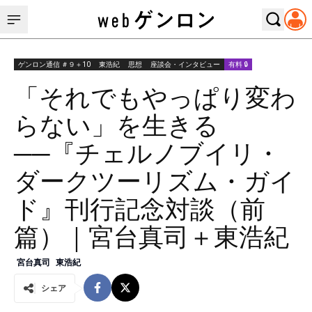
ゲンロン通信 ＃９＋10
東浩紀
思想
座談会・インタビュー
有料 🔒
「それでもやっぱり変わ
らない」を生きる
──『チェルノブイリ・
ダークツーリズム・ガイ
ド』刊行記念対談（前
篇）｜宮台真司＋東浩紀
宮台真司
東浩紀
シェア