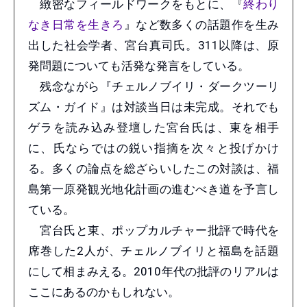
緻密なフィールドワークをもとに、『
終わり
なき日常を生きろ
』など数多くの話題作を生み
出した社会学者、宮台真司氏。311以降は、原
発問題についても活発な発言をしている。
残念ながら『チェルノブイリ・ダークツーリ
ズム・ガイド』は対談当日は未完成。それでも
ゲラを読み込み登壇した宮台氏は、東を相手
に、氏ならではの鋭い指摘を次々と投げかけ
る。多くの論点を総ざらいしたこの対談は、福
島第一原発観光地化計画の進むべき道を予言し
ている。
宮台氏と東、ポップカルチャー批評で時代を
席巻した2人が、チェルノブイリと福島を話題
にして相まみえる。2010年代の批評のリアルは
ここにあるのかもしれない。