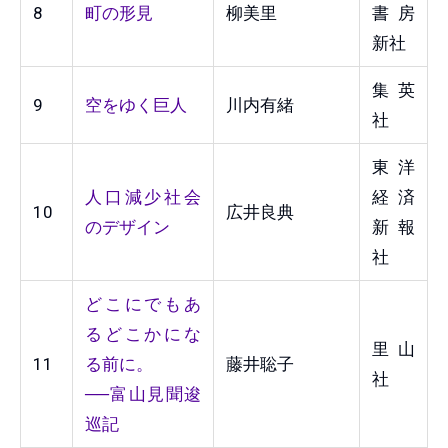
8
町の形見
柳美里
書房
新社
集英
9
空をゆく巨人
川内有緒
社
東洋
人口減少社会
経済
10
広井良典
のデザイン
新報
社
どこにでもあ
るどこかにな
里山
11
る前に。
藤井聡子
社
──富山見聞逡
巡記