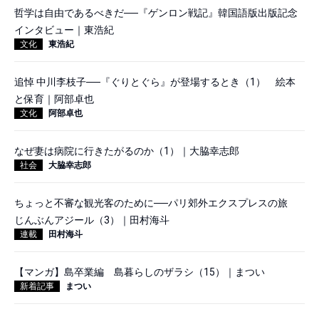
哲学は自由であるべきだ──『ゲンロン戦記』韓国語版出版記念
インタビュー｜東浩紀
文化
東浩紀
追悼 中川李枝子──『ぐりとぐら』が登場するとき（1） 絵本
と保育｜阿部卓也
文化
阿部卓也
なぜ妻は病院に行きたがるのか（1）｜大脇幸志郎
社会
大脇幸志郎
ちょっと不審な観光客のために──パリ郊外エクスプレスの旅
じんぶんアジール（3）｜田村海斗
連載
田村海斗
【マンガ】島卒業編 島暮らしのザラシ（15）｜まつい
新着記事
まつい