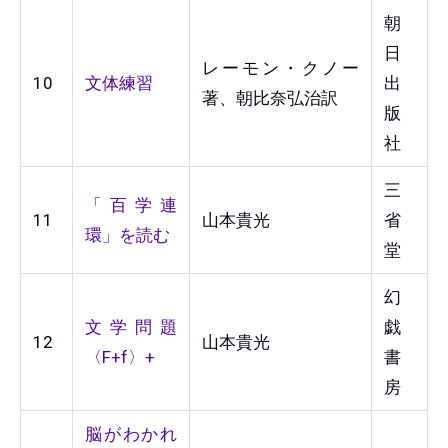
朝
日
レーモン・クノー
10
文体練習
出
著、朝比奈弘治訳
版
社
三
「百学連
11
山本貴光
省
環」を読む
堂
幻
文学問題
戯
12
山本貴光
〈F+f〉+
書
房
脳がわかれ