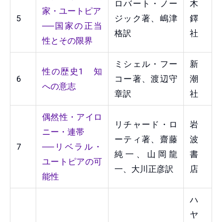
ロバート・ノー
木
家・ユートピア
5
ジック著、嶋津
鐸
──国家の正当
格訳
社
性とその限界
ミシェル・フー
新
性の歴史1 知
6
コー著、渡辺守
潮
への意志
章訳
社
偶然性・アイロ
リチャード・ロ
岩
ニー・連帯
ーティ著、齋藤
波
7
──リベラル・
純一、山岡龍
書
ユートピアの可
一、大川正彦訳
店
能性
ハ
ヤ