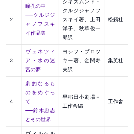
シギズムンド・
瞳孔の中
クルジジャノフ
──クルジジ
2
スキイ著、上田
松籟社
ャノフスキ
洋子、秋草俊一
イ作品集
郎訳
ヴェネツィ
ヨシフ・ブロツ
3
ア・水の迷
キー著、金関寿
集英社
宮の夢
夫訳
劇的なるも
のをめぐっ
早稲田小劇場＋
4
て
工作舎
工作舎編
──鈴木忠志
とその世界
ヴィルヘル