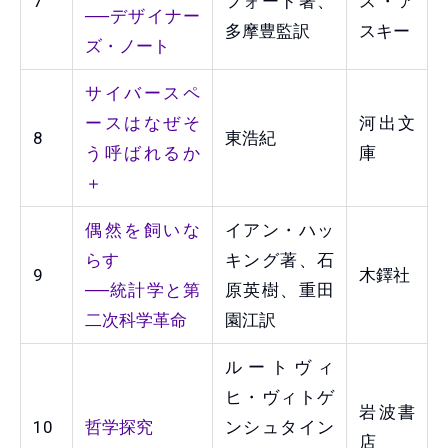
7
フォード著、
ス・ア
──デザイナー
多摩豊監訳
スキー
ズ・ノート
サイバースペ
ースはなぜそ
河出文
8
東浩紀
う呼ばれるか
庫
＋
偶然を飼いな
イアン・ハッ
らす
キング著、石
9
木鐸社
──統計学と第
原英樹、重田
二次科学革命
園江訳
ルートヴィ
ヒ・ヴィトゲ
岩波書
10
哲学探究
ンシュタイン
店