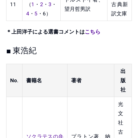
11
（
1
・
2
・
3
・
古典新
望月哲男訳
4
・
5
・6）
訳文庫
＊上田洋子による選書コメントは
こちら
■ 東浩紀
出
No.
書籍名
著者
版
社
光
文
社
古
ソクラテスの弁
プラトン著、納