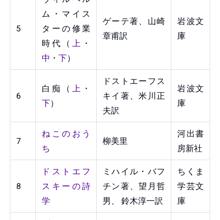
ム・マイス
ゲーテ著、山崎
岩波文
5
ターの修業
章甫訳
庫
時代（
上
・
中
・
下
）
ドストエーフス
白痴（
上
・
岩波文
6
キイ著、米川正
下
）
庫
夫訳
ねこのおう
河出書
7
柳美里
ち
房新社
ドストエフ
ミハイル・バフ
ちくま
8
スキーの詩
チン著、望月哲
学芸文
学
男、 鈴木淳一訳
庫