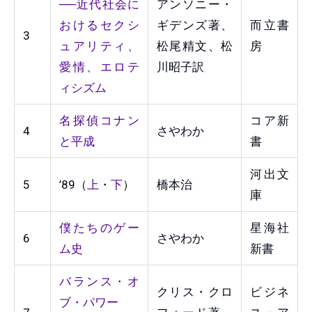
──近代社会に
アンソニー・
おけるセクシ
ギデンズ著、
而立書
3
ュアリティ、
松尾精文、松
房
愛情、エロテ
川昭子訳
ィシズム
名探偵コナン
コア新
4
さやわか
と平成
書
河出文
5
’89（
上
・
下
）
橋本治
庫
僕たちのゲー
星海社
6
さやわか
ム史
新書
バランス・オ
クリス・クロ
ビジネ
ブ・パワー