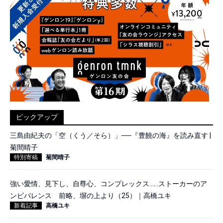
ピックアップ
三島由紀夫の「空（くう／そら）」──『豊饒の海』を読み直す |
菊間晴子
特別寄稿
菊間晴子
強い愛情、見下し、自尊心、コンプレックス……ストーカーのア
ンビバレンス 前略、塀の上より（25）｜高橋ユキ
新着記事
高橋ユキ