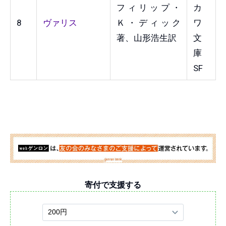
フィリップ・
カ
8
ヴァリス
Ｋ・ディック
ワ
著、山形浩生訳
文
庫
SF
寄付で支援する