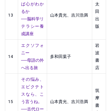
ば心がわか
太
るか
田
13
山本貴光、吉川浩満
──脳科学リ
出
テラシー養
版
成講座
エクソフォ
岩
ニー
波
14
多和田葉子
──母語の外
書
へ出る旅
店
その悩み、
エピクテト
筑
スなら、こ
摩
15
う言うね。
山本貴光、吉川浩満
書
──古代ロー