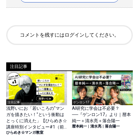
コメントを残すにはログインしてください。
注目記事
注目記事
ゲンロン17
浅野いにお「若いころの"マン
AI研究に学会は不必要？
ガを描きたい！"という衝動は
──『ゲンロン17』より｜暦本
とっくに消えた」【ひらめき☆
純一＋清水亮＋落合陽一
暦本純一
|
清水亮
|
落合陽一
講座特別インタビュー#1（前
ひらめき☆マンガ教室
篇）】