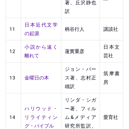
著、丘沢静也
訳
日本近代文学
11
柄谷行人
講談社
の起源
小説から遠く
日本文
12
蓮實重彦
離れて
芸社
ジョン・バー
筑摩書
13
金曜日の本
ス著、志村正
房
雄訳
リンダ・シガ
ハリウッド・
ー著、フィル
14
リライティン
ム&メディア
愛育社
グ・バイブル
研究所監訳、