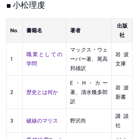
■ 小松理虔
出版
No.
書籍名
著者
社
マックス・ウェ
職業としての
岩波
1
ーバー著、尾高
学問
文庫
邦雄訳
E・H・カー
岩波
2
歴史とは何か
著、清水幾多郎
新書
訳
講談
3
破線のマリス
野沢尚
社