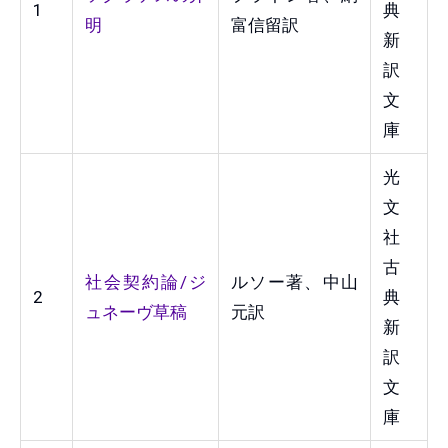
1
典
明
富信留訳
新
訳
文
庫
光
文
社
古
社会契約論/ジ
ルソー著、中山
2
典
ュネーヴ草稿
元訳
新
訳
文
庫