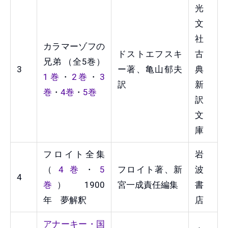
光
文
社
カラマーゾフの
ドストエフスキ
古
兄弟 （全5巻）
3
ー著、亀山郁夫
典
1巻
・
2巻
・
3
訳
新
巻
・
4巻
・
5巻
訳
文
庫
フロイト全集
岩
（
4巻
・
5
フロイト著、新
波
4
巻
） 1900
宮一成責任編集
書
年 夢解釈
店
アナーキー・国