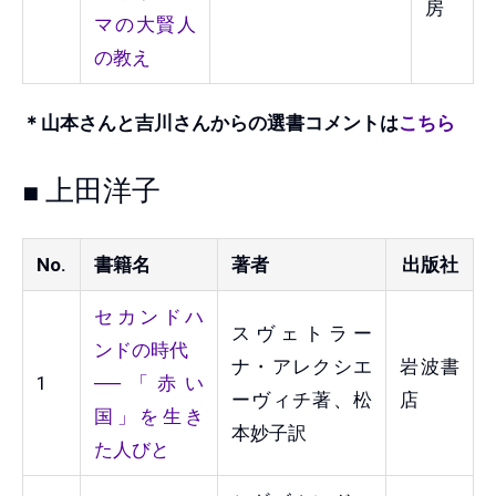
房
マの大賢人
の教え
＊山本さんと吉川さんからの選書コメントは
こちら
■ 上田洋子
No.
書籍名
著者
出版社
セカンドハ
スヴェトラー
ンドの時代
ナ・アレクシエ
岩波書
1
──「赤い
ーヴィチ著、松
店
国」を生き
本妙子訳
た人びと