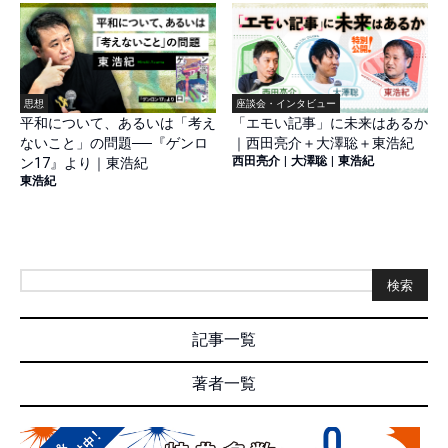
思想
座談会・インタビュー
平和について、あるいは「考え
「エモい記事」に未来はあるか
ないこと」の問題──『ゲンロ
｜西田亮介＋大澤聡＋東浩紀
西田亮介
|
大澤聡
|
東浩紀
ン17』より｜東浩紀
東浩紀
検索
記事一覧
著者一覧