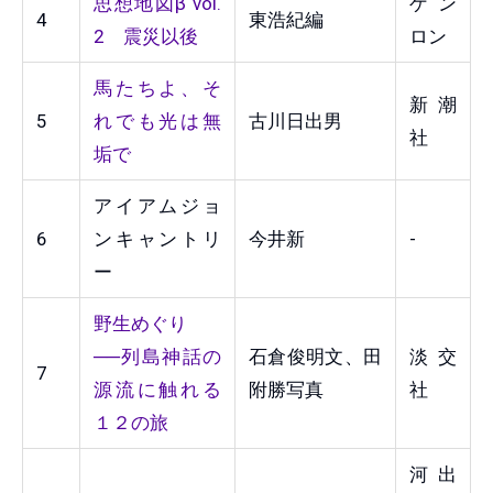
思想地図β vol.
ゲン
4
東浩紀編
2 震災以後
ロン
馬たちよ、そ
新潮
5
れでも光は無
古川日出男
社
垢で
アイアムジョ
6
ンキャントリ
今井新
-
ー
野生めぐり
──列島神話の
石倉俊明文、田
淡交
7
源流に触れる
附勝写真
社
１２の旅
河出