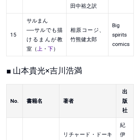
田中裕之訳
サルまん
Big
──サルでも描
相原コージ、
15
spirits
けるまんが教
竹熊健太郎
comics
室（
上
・
下
）
■ 山本貴光×吉川浩満
出
No.
書籍名
著者
版
社
紀
リチャード・ドーキ
伊