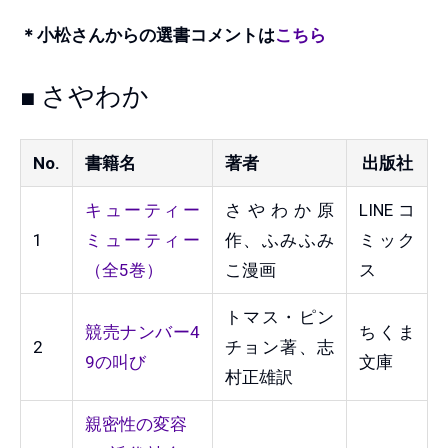
＊小松さんからの選書コメントは
こちら
■ さやわか
No.
書籍名
著者
出版社
キューティー
さやわか原
LINEコ
1
ミューティー
作、ふみふみ
ミック
（全5巻）
こ漫画
ス
トマス・ピン
競売ナンバー4
ちくま
2
チョン著、志
9の叫び
文庫
村正雄訳
親密性の変容