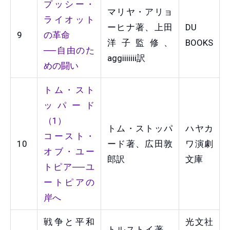
プッシー・
マリヤ・アリョ
ライオット
ーヒナ著、上田
DU
9
の革命
洋子監修、
BOOKS
──自由のた
aggiiiiiii訳
めの闘い
トム・スト
ッパード
（1）
トム・ストッパ
ハヤカ
コースト・
10
ード著、広田敦
ワ演劇
オブ・ユー
郎訳
文庫
トピア──ユ
ートピアの
岸へ
戦争と平和
光文社
トルストイ著、