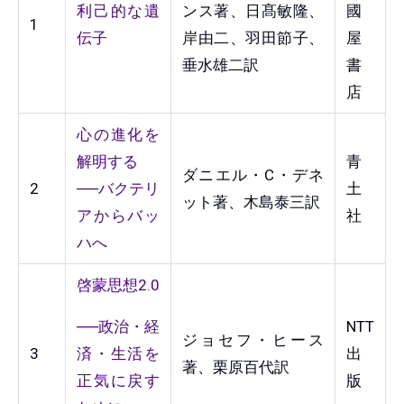
利己的な遺
ンス著、日髙敏隆、
國
1
伝子
岸由二、羽田節子、
屋
垂水雄二訳
書
店
心の進化を
解明する
青
ダニエル・C・デネ
2
──バクテリ
土
ット著、木島泰三訳
アからバッ
社
ハへ
啓蒙思想2.0
──
政治・経
NTT
ジョセフ・ヒース
3
済・生活を
出
著、栗原百代訳
正気に戻す
版