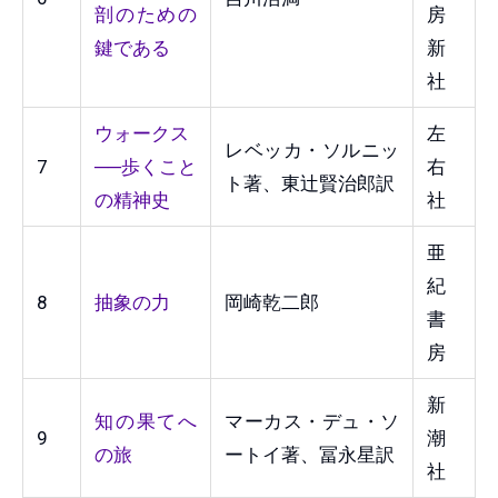
剖のための
房
鍵である
新
社
ウォークス
左
レベッカ・ソルニッ
7
──歩くこと
右
ト著、東辻賢治郎訳
の精神史
社
亜
紀
8
抽象の力
岡崎乾二郎
書
房
新
知の果てへ
マーカス・デュ・ソ
9
潮
の旅
ートイ著、冨永星訳
社