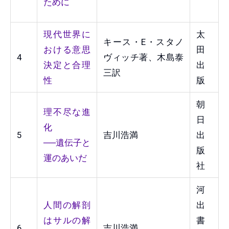
ために
現代世界に
太
キース・E・スタノ
おける意思
田
4
ヴィッチ著、木島泰
決定と合理
出
三訳
性
版
朝
理不尽な進
日
化
5
吉川浩満
出
──遺伝子と
版
運のあいだ
社
河
人間の解剖
出
はサルの解
書
6
吉川浩満