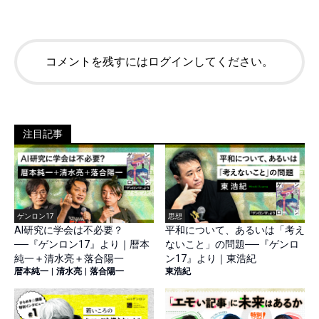
コメントを残すにはログインしてください。
注目記事
ゲンロン17
思想
AI研究に学会は不必要？
平和について、あるいは「考え
──『ゲンロン17』より｜暦本
ないこと」の問題──『ゲンロ
純一＋清水亮＋落合陽一
ン17』より｜東浩紀
暦本純一
|
清水亮
|
落合陽一
東浩紀