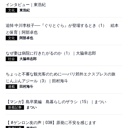
インタビュー｜東浩紀
文化
東浩紀
追悼 中川李枝子──『ぐりとぐら』が登場するとき（1） 絵本
と保育｜阿部卓也
文化
阿部卓也
なぜ妻は病院に行きたがるのか（1）｜大脇幸志郎
社会
大脇幸志郎
ちょっと不審な観光客のために──パリ郊外エクスプレスの旅
じんぶんアジール（3）｜田村海斗
連載
田村海斗
【マンガ】島卒業編 島暮らしのザラシ（15）｜まつい
新着記事
まつい
【 #ゲンロン友の声｜038】原発に不安を感じます