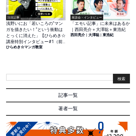
注目記事
座談会・インタビュー
浅野いにお「若いころの"マン
「エモい記事」に未来はあるか
ガを描きたい！"という衝動は
｜西田亮介＋大澤聡＋東浩紀
西田亮介
|
大澤聡
|
東浩紀
とっくに消えた」【ひらめき☆
講座特別インタビュー#1（前
ひらめき☆マンガ教室
篇）】
検索
記事一覧
著者一覧