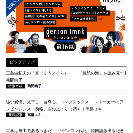
ピックアップ
三島由紀夫の「空（くう／そら）」──『豊饒の海』を読み直す |
菊間晴子
特別寄稿
菊間晴子
強い愛情、見下し、自尊心、コンプレックス……ストーカーのア
ンビバレンス 前略、塀の上より（25）｜高橋ユキ
新着記事
高橋ユキ
哲学は自由であるべきだ──『ゲンロン戦記』韓国語版出版記念