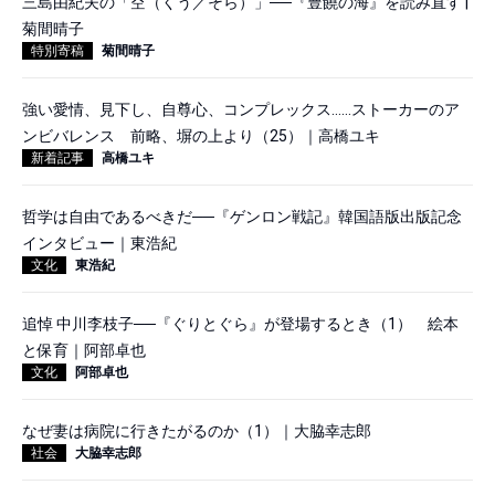
三島由紀夫の「空（くう／そら）」──『豊饒の海』を読み直す |
菊間晴子
特別寄稿
菊間晴子
強い愛情、見下し、自尊心、コンプレックス……ストーカーのア
ンビバレンス 前略、塀の上より（25）｜高橋ユキ
新着記事
高橋ユキ
哲学は自由であるべきだ──『ゲンロン戦記』韓国語版出版記念
インタビュー｜東浩紀
文化
東浩紀
追悼 中川李枝子──『ぐりとぐら』が登場するとき（1） 絵本
と保育｜阿部卓也
文化
阿部卓也
なぜ妻は病院に行きたがるのか（1）｜大脇幸志郎
社会
大脇幸志郎