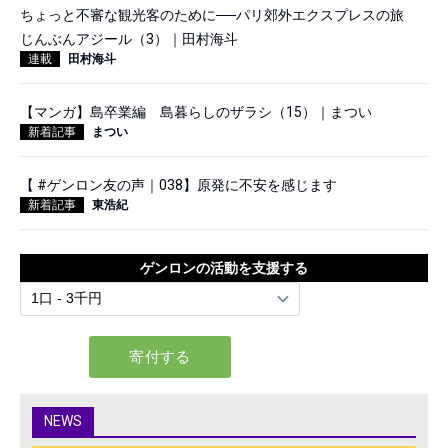
ちょっと不審な観光客のために──パリ郊外エクスプレスの旅
じんぶんアジール（3）｜田村海斗
連載
田村海斗
【マンガ】島卒業編 島暮らしのザラシ（15）｜まつい
新着記事
まつい
【 #ゲンロン友の声｜038】原発に不安を感じます
新着記事
東浩紀
ゲンロンの活動を支援する
NEWS