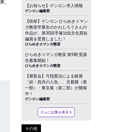
以来、
【お知らせ】ゲンロン求人情報
ゲンロン編集部
【快挙】ゲンロン ひらめき☆マン
ガ教室卒業生のかわじろうさんの
作品が、第30回手塚治虫文化賞短
編賞を受賞しました！
ひらめき☆マンガ教室
ひらめき☆マンガ教室 第9期 受講
生募集開始！
ひらめき☆マンガ教室
【展覧会】弓指寛治による個展
「続・四月の人魚」、京都展（第
一部）・東京展（第二部）が開催
中！
ゲンロン編集部
さらに記事を表示
その他