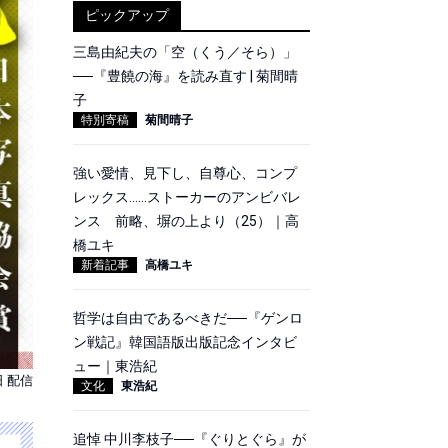
ピックアップ
三島由紀夫の「空（くう／そら）」
──『豊饒の海』を読み直す | 菊間晴
子
特別寄稿
菊間晴子
強い愛情、見下し、自尊心、コンプ
レックス……ストーカーのアンビバレ
ンス 前略、塀の上より（25）｜高
橋ユキ
新着記事
高橋ユキ
哲学は自由であるべきだ──『ゲンロ
ン戦記』韓国語版出版記念インタビ
ュー｜東浩紀
日 配信
文化
東浩紀
追悼 中川李枝子──『ぐりとぐら』が