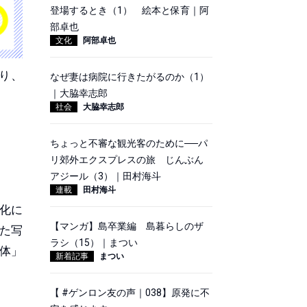
登場するとき（1） 絵本と保育｜阿
部卓也
文化
阿部卓也
り、
なぜ妻は病院に行きたがるのか（1）
｜大脇幸志郎
社会
大脇幸志郎
ちょっと不審な観光客のために──パ
リ郊外エクスプレスの旅 じんぶん
アジール（3）｜田村海斗
連載
田村海斗
化に
【マンガ】島卒業編 島暮らしのザ
た写
ラシ（15）｜まつい
体」
新着記事
まつい
【 #ゲンロン友の声｜038】原発に不