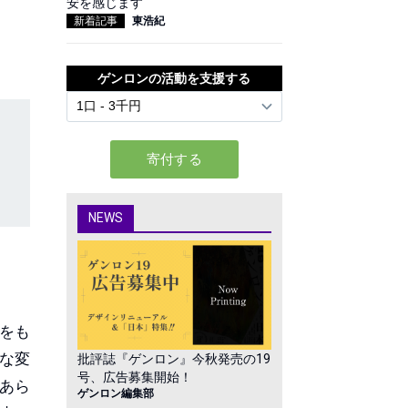
安を感じます
新着記事
東浩紀
ゲンロンの活動を支援する
NEWS
をも
な変
批評誌『ゲンロン』今秋発売の19
号、広告募集開始！
あら
ゲンロン編集部