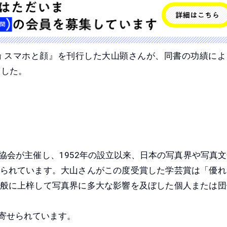
真論 スマホと顔』を刊行した大山顕さんが、同書の功績によ
ました。
協会が主催し、1952年の設立以来、日本の写真界や写真文
られています。大山さんがこの度受賞した学芸賞は「優れ
般に上梓して写真界に多大な影響を及ぼした個人または団
寄せられています。