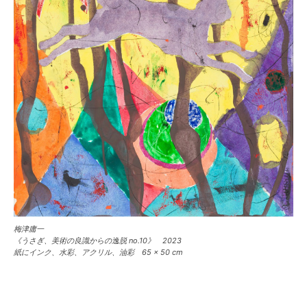
梅津庸一
《うさぎ、美術の良識からの逸脱 no.10》 2023
紙にインク、水彩、アクリル、油彩 65 × 50 cm