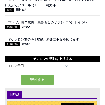
じんぶんアジール（3）｜田村海斗
連載
田村海斗
【マンガ】島卒業編 島暮らしのザラシ（15）｜まつい
新着記事
まつい
【 #ゲンロン友の声｜038】原発に不安を感じます
新着記事
東浩紀
ゲンロンの活動を支援する
NEWS