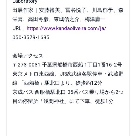
Laboratory
出展作家｜安藤裕美、冨谷悦子、川島郁予、森
栄喜、高田冬彦、東城信之介、梅津庸一
URL｜
https://www.kandaoliveira.com/ja/
050-3579-1695
会場アクセス
〒273-0031 千葉県船橋市西船 1丁目1番16-2号
東京メトロ東西線、JR総武線各駅停車・武蔵野
線 「西船橋」駅北口より、徒歩約12分
京成バス 西船橋駅北口 05番バス乗り場から2つ
目の停留所「浅間神社」にて下車、徒歩1分