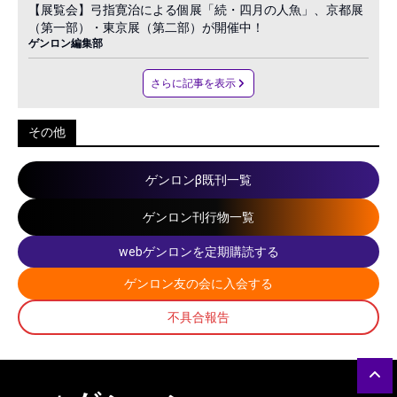
【展覧会】弓指寛治による個展「続・四月の人魚」、京都展
（第一部）・東京展（第二部）が開催中！
ゲンロン編集部
さらに記事を表示
その他
ゲンロンβ既刊一覧
ゲンロン刊行物一覧
webゲンロンを定期購読する
ゲンロン友の会に入会する
不具合報告