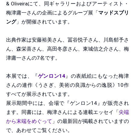
& Oliveiraにて、同ギャラリーおよびアーティスト・
梅津庸一さんの企画によるグループ展「
マッドスプリ
ング
」が開催されています。
出典作家は安藤裕美さん、冨谷悦子さん、川島郁予さ
ん、森栄喜さん、高田冬彦さん、東城信之介さん、梅
津庸一さんの7名です。
本展では、『
ゲンロン14
』の表紙絵にもなった梅津
さんの連作《うさぎ、美術の良識からの逸脱》10作
すべてが展示されています。
展示期間中には、会場で『ゲンロン14』が販売され
ます。同書には、梅津さんによる連載エッセイ「
尖端
から末端をめぐって
」の最新回が掲載されていますの
で、あわせてご覧ください。