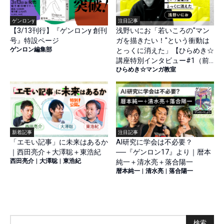
ゲンロンy
注目記事
【3/13刊行】『ゲンロンy 創刊
浅野いにお「若いころの"マン
号』特設ページ
ガを描きたい！"という衝動は
ゲンロン編集部
とっくに消えた」【ひらめき☆
講座特別インタビュー#1（前
ひらめき☆マンガ教室
篇）】
新着記事
注目記事
「エモい記事」に未来はあるか
AI研究に学会は不必要？
｜西田亮介＋大澤聡＋東浩紀
──『ゲンロン17』より｜暦本
西田亮介
|
大澤聡
|
東浩紀
純一＋清水亮＋落合陽一
暦本純一
|
清水亮
|
落合陽一
検索