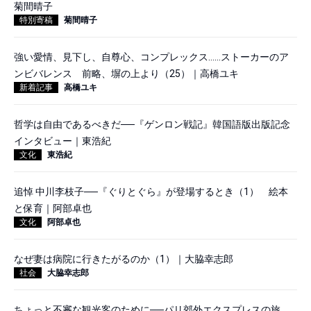
菊間晴子
特別寄稿
菊間晴子
強い愛情、見下し、自尊心、コンプレックス……ストーカーのア
ンビバレンス 前略、塀の上より（25）｜高橋ユキ
新着記事
高橋ユキ
哲学は自由であるべきだ──『ゲンロン戦記』韓国語版出版記念
インタビュー｜東浩紀
文化
東浩紀
追悼 中川李枝子──『ぐりとぐら』が登場するとき（1） 絵本
と保育｜阿部卓也
文化
阿部卓也
なぜ妻は病院に行きたがるのか（1）｜大脇幸志郎
社会
大脇幸志郎
ちょっと不審な観光客のために──パリ郊外エクスプレスの旅