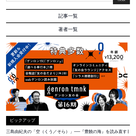
記事一覧
著者一覧
ピックアップ
三島由紀夫の「空（くう／そら）」──『豊饒の海』を読み直す |