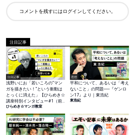
コメントを残すにはログインしてください。
注目記事
注目記事
思想
浅野いにお「若いころの"マン
平和について、あるいは「考え
ガを描きたい！"という衝動は
ないこと」の問題──『ゲンロ
とっくに消えた」【ひらめき☆
ン17』より｜東浩紀
東浩紀
講座特別インタビュー#1（前
ひらめき☆マンガ教室
篇）】