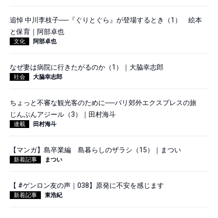
追悼 中川李枝子──『ぐりとぐら』が登場するとき（1） 絵本
と保育｜阿部卓也
文化
阿部卓也
なぜ妻は病院に行きたがるのか（1）｜大脇幸志郎
社会
大脇幸志郎
ちょっと不審な観光客のために──パリ郊外エクスプレスの旅
じんぶんアジール（3）｜田村海斗
連載
田村海斗
【マンガ】島卒業編 島暮らしのザラシ（15）｜まつい
新着記事
まつい
【 #ゲンロン友の声｜038】原発に不安を感じます
新着記事
東浩紀