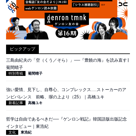
ピックアップ
三島由紀夫の「空（くう／そら）」──『豊饒の海』を読み直す |
菊間晴子
特別寄稿
菊間晴子
強い愛情、見下し、自尊心、コンプレックス……ストーカーのア
ンビバレンス 前略、塀の上より（25）｜高橋ユキ
新着記事
高橋ユキ
哲学は自由であるべきだ──『ゲンロン戦記』韓国語版出版記念
インタビュー｜東浩紀
文化
東浩紀