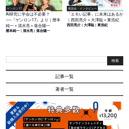
ゲンロン17
座談会・インタビュー
AI研究に学会は不必要？
「エモい記事」に未来はあるか
──『ゲンロン17』より｜暦本
｜西田亮介＋大澤聡＋東浩紀
西田亮介
|
大澤聡
|
東浩紀
純一＋清水亮＋落合陽一
暦本純一
|
清水亮
|
落合陽一
検索
記事一覧
著者一覧