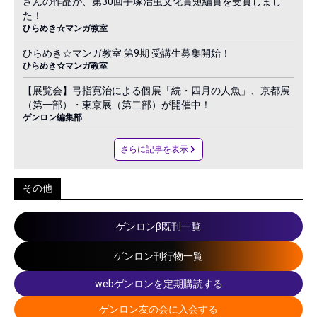
さんの作品が、第30回手塚治虫文化賞短編賞を受賞しまし
た！
ひらめき☆マンガ教室
ひらめき☆マンガ教室 第9期 受講生募集開始！
ひらめき☆マンガ教室
【展覧会】弓指寛治による個展「続・四月の人魚」、京都展
（第一部）・東京展（第二部）が開催中！
ゲンロン編集部
さらに記事を表示
その他
ゲンロンβ既刊一覧
ゲンロン刊行物一覧
webゲンロンを定期購読する
ゲンロン友の会に入会する