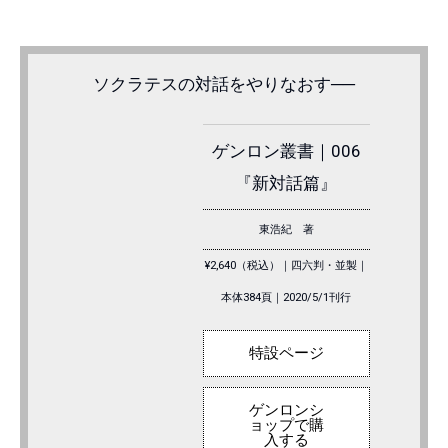
ソクラテスの対話をやりなおす──
ゲンロン叢書｜006
『新対話篇』
東浩紀 著
¥2,640（税込）｜四六判・並製｜
本体384頁｜2020/5/1刊行
特設ページ
ゲンロンシ
ョップで購
入する