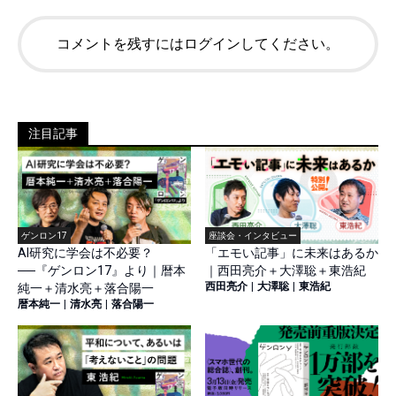
コメントを残すにはログインしてください。
注目記事
ゲンロン17
座談会・インタビュー
AI研究に学会は不必要？
「エモい記事」に未来はあるか
──『ゲンロン17』より｜暦本
｜西田亮介＋大澤聡＋東浩紀
西田亮介
|
大澤聡
|
東浩紀
純一＋清水亮＋落合陽一
暦本純一
|
清水亮
|
落合陽一