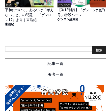
思想
ゲンロンy
平和について、あるいは「考え
【3/13刊行】『ゲンロンy 創刊
ないこと」の問題──『ゲンロ
号』特設ページ
ゲンロン編集部
ン17』より｜東浩紀
東浩紀
検索
記事一覧
著者一覧