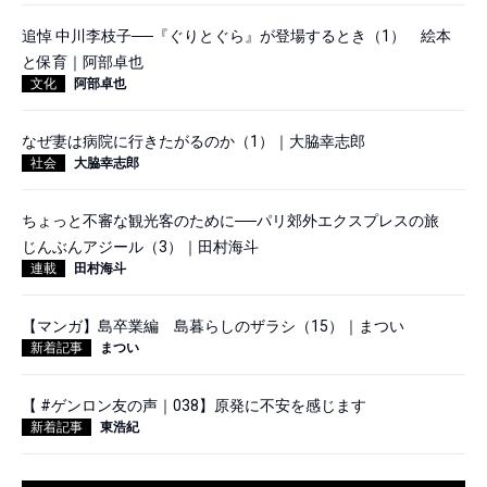
追悼 中川李枝子──『ぐりとぐら』が登場するとき（1） 絵本
と保育｜阿部卓也
文化
阿部卓也
なぜ妻は病院に行きたがるのか（1）｜大脇幸志郎
社会
大脇幸志郎
ちょっと不審な観光客のために──パリ郊外エクスプレスの旅
じんぶんアジール（3）｜田村海斗
連載
田村海斗
【マンガ】島卒業編 島暮らしのザラシ（15）｜まつい
新着記事
まつい
【 #ゲンロン友の声｜038】原発に不安を感じます
新着記事
東浩紀