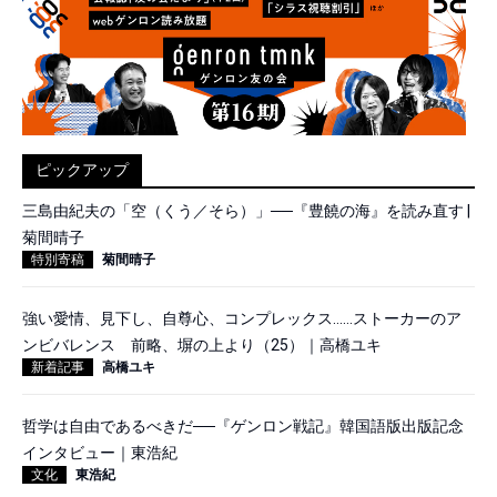
ピックアップ
三島由紀夫の「空（くう／そら）」──『豊饒の海』を読み直す |
菊間晴子
特別寄稿
菊間晴子
強い愛情、見下し、自尊心、コンプレックス……ストーカーのア
ンビバレンス 前略、塀の上より（25）｜高橋ユキ
新着記事
高橋ユキ
哲学は自由であるべきだ──『ゲンロン戦記』韓国語版出版記念
インタビュー｜東浩紀
文化
東浩紀