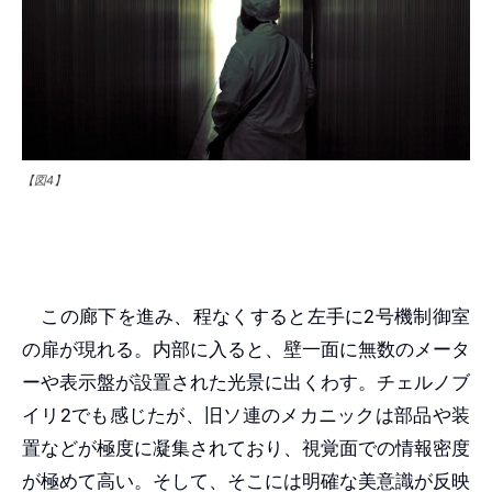
【図4】
この廊下を進み、程なくすると左手に2号機制御室
の扉が現れる。内部に入ると、壁一面に無数のメータ
ーや表示盤が設置された光景に出くわす。チェルノブ
イリ2でも感じたが、旧ソ連のメカニックは部品や装
置などが極度に凝集されており、視覚面での情報密度
が極めて高い。そして、そこには明確な美意識が反映