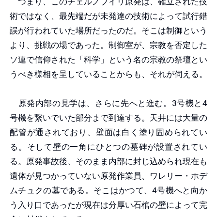
つまり、このチェルノブイリ原発は、確立された技
術ではなく、最先端だが未発達の技術によって試行錯
誤が行われていた場所だったのだ。そこは制御という
より、挑戦の場であった。制御室が、宗教を否定した
ソ連で信仰された「科学」という名の宗教の祭壇とい
うべき様相を呈していることからも、それが伺える。
原発内部の見学は、さらに先へと進む。3号機と4
号機を繋いでいた部分まで到達する。天井には大量の
配管が通されており、壁面は白く塗り固められてい
る。そして壁の一角にひとつの墓碑が設置されてい
る。原発事故後、そのまま内部に封じ込められ現在も
遺体が見つかっていない原発作業員、ワレリー・ホデ
ムチュクの墓である。そこはかつて、4号機へと向か
う入り口であったが現在は分厚い石棺の壁によって完