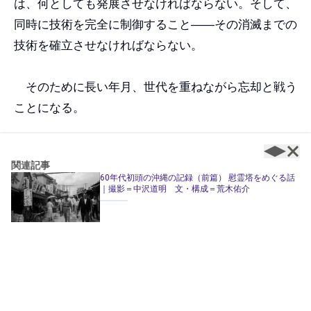
は、何としても発展させなければならない。そして、
同時に技術を完全に制御すること
――
その消滅までの
技術を確立させなければならない。
そのために長い年月、世代を重ねながら忘却と戦う
ことになる。
先に記したとおり、私たちは否応なく経験を、過去
関連記事
を忘却していく。未曾有の災害に直面したという峻烈
60年代初頭の沖縄の記録（前篇） 慰霊塔をめぐる話
｜撮影＝中沢道明 文・構成＝荒木佑介
な記憶さえも、10年、20年、30年という時間の経過
によって断片化していく。私たちは新たに獲得してい
く日常とともに、少しずつ過去から遠ざかっていく。
なお、ここで復興と忘却を地続きで語るべきではない
ことを追記しておきたい。忘却は風化という文脈にお
いて語るべきものだ。復興は何があっても達成されな