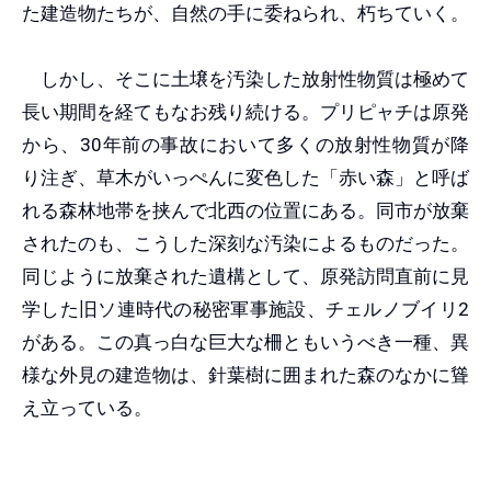
た建造物たちが、自然の手に委ねられ、朽ちていく。
しかし、そこに土壌を汚染した放射性物質は極めて
長い期間を経てもなお残り続ける。プリピャチは原発
から、30年前の事故において多くの放射性物質が降
り注ぎ、草木がいっぺんに変色した「赤い森」と呼ば
れる森林地帯を挟んで北西の位置にある。同市が放棄
されたのも、こうした深刻な汚染によるものだった。
同じように放棄された遺構として、原発訪問直前に見
学した旧ソ連時代の秘密軍事施設、チェルノブイリ2
がある。この真っ白な巨大な柵ともいうべき一種、異
様な外見の建造物は、針葉樹に囲まれた森のなかに聳
え立っている。