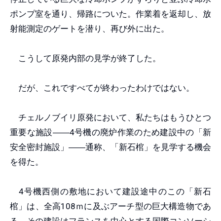
ポンプ室を通り、帰路についた。作業着を返却し、放
射能測定のゲートを潜り、再び外に出た。
こうして原発内部の見学が終了した。
だが、これですべてが終わったわけではない。
チェルノブイリ原発において、私たちはもうひとつ
重要な施設
――
4号機の廃炉作業のため建設中の「新
安全密封施設」
――
通称、「新石棺」を見学する機会
を得た。
4号機西側の敷地において建設途中のこの「新石
棺」は、全高108ｍに及ぶアーチ型の巨大構造物であ