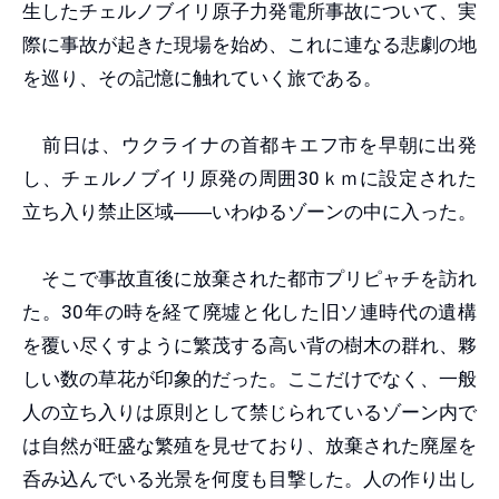
生したチェルノブイリ原子力発電所事故について、実
際に事故が起きた現場を始め、これに連なる悲劇の地
を巡り、その記憶に触れていく旅である。
前日は、ウクライナの首都キエフ市を早朝に出発
し、チェルノブイリ原発の周囲30ｋｍに設定された
立ち入り禁止区域
――
いわゆるゾーンの中に入った。
そこで事故直後に放棄された都市プリピャチを訪れ
た。30年の時を経て廃墟と化した旧ソ連時代の遺構
を覆い尽くすように繁茂する高い背の樹木の群れ、夥
しい数の草花が印象的だった。ここだけでなく、一般
人の立ち入りは原則として禁じられているゾーン内で
は自然が旺盛な繁殖を見せており、放棄された廃屋を
呑み込んでいる光景を何度も目撃した。人の作り出し