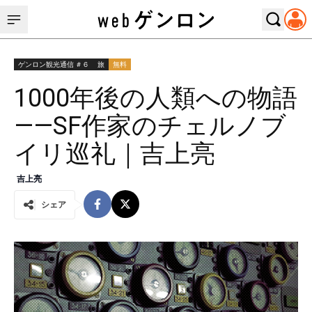
ゲンロン観光通信 ＃６
旅
無料
1000年後の人類への物語
——SF作家のチェルノブ
イリ巡礼｜吉上亮
吉上亮
シェア