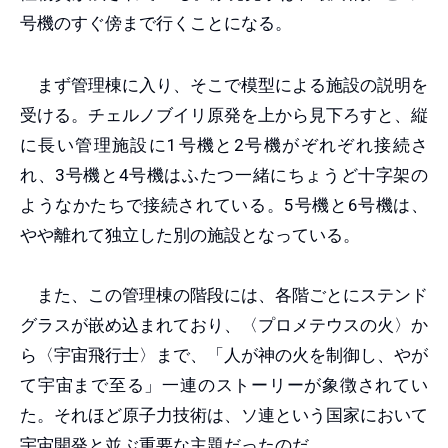
号機のすぐ傍まで行くことになる。
まず管理棟に入り、そこで模型による施設の説明を
受ける。チェルノブイリ原発を上から見下ろすと、縦
に長い管理施設に1号機と2号機がぞれぞれ接続さ
れ、3号機と4号機はふたつ一緒にちょうど十字架の
ようなかたちで接続されている。5号機と6号機は、
やや離れて独立した別の施設となっている。
また、この管理棟の階段には、各階ごとにステンド
グラスが嵌め込まれており、〈プロメテウスの火〉か
ら〈宇宙飛行士〉まで、「人が神の火を制御し、やが
て宇宙まで至る」一連のストーリーが象徴されてい
た。それほど原子力技術は、ソ連という国家において
宇宙開発と並ぶ重要な主題だったのだ。