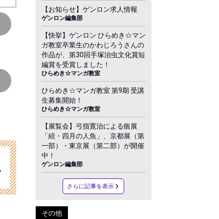
【お知らせ】ゲンロン求人情報
ゲンロン編集部
【快挙】ゲンロン ひらめき☆マン
ガ教室卒業生のかわじろうさんの
作品が、第30回手塚治虫文化賞短
編賞を受賞しました！
ひらめき☆マンガ教室
ひらめき☆マンガ教室 第9期 受講
生募集開始！
ひらめき☆マンガ教室
【展覧会】弓指寛治による個展
「続・四月の人魚」、京都展（第
一部）・東京展（第二部）が開催
中！
ゲンロン編集部
さらに記事を表示
その他