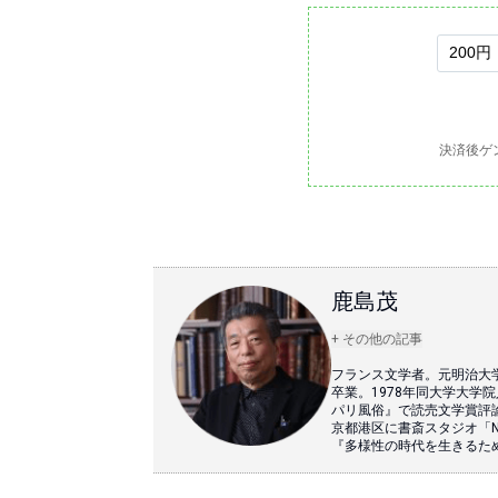
決済後ゲ
鹿島茂
+ その他の記事
フランス文学者。元明治大学
卒業。1978年同大学大
パリ風俗』で読売文学賞評
京都港区に書斎スタジオ「NO
『多様性の時代を生きるた