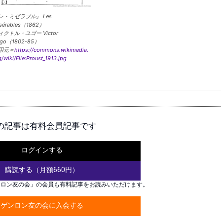
レ・ミゼラブル』 Les
sérables（1862）
ィクトル・ユゴー Victor
ugo（1802-85）
用元＝
https://commons.wikimedia.
g/wiki/File:Proust_1913.jpg
の記事は有料会員記事です
ログインする
購読する（月額660円）
ンロン友の会」の会員も有料記事をお読みいただけます。
ゲンロン友の会に入会する