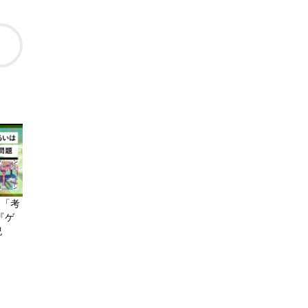
は「考
『ゲ
紀