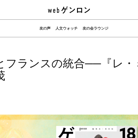
友の声
人文ウォッチ
友の会ラウンジ
とフランスの統合──『レ・
茂