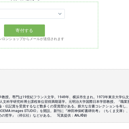
ンロンショップからメールが送信されます
教授。専門は19世紀フランス文学。1949年、横浜市生まれ。1973年東京大学仏
学院人文科学研究科博士課程単位習得満期退学。元明治大学国際日本学部教授。『職業
論・伝記賞を受賞するなど数多くの受賞歴がある。膨大な古書コレクションを有し
EMA images STUDIO」を開設。新刊に『神田神保町書肆街考』（ちくま文庫）
めの哲学』（祥伝社）などがある。 写真提供：ANJ©鈴