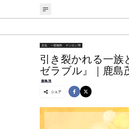
文化
一部無料
ゲンロン18
引き裂かれる一族
ゼラブル』｜鹿島
鹿島茂
シェア