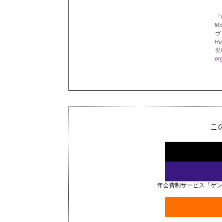
『
Mi
ヴ
H
引
or
こ
年会費制サービス「ゲ