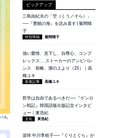
ピックアップ
三島由紀夫の「空（くう／そら）」
──『豊饒の海』を読み直す | 菊間晴
子
特別寄稿
菊間晴子
強い愛情、見下し、自尊心、コンプ
レックス……ストーカーのアンビバレ
ンス 前略、塀の上より（25）｜高
橋ユキ
新着記事
高橋ユキ
哲学は自由であるべきだ──『ゲンロ
ン戦記』韓国語版出版記念インタビ
ュー｜東浩紀
ン18』
文化
東浩紀
追悼 中川李枝子──『ぐりとぐら』が