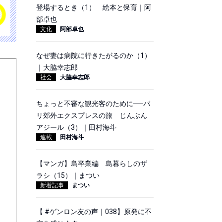
登場するとき（1） 絵本と保育｜阿
部卓也
文化
阿部卓也
なぜ妻は病院に行きたがるのか（1）
｜大脇幸志郎
社会
大脇幸志郎
ちょっと不審な観光客のために──パ
リ郊外エクスプレスの旅 じんぶん
アジール（3）｜田村海斗
連載
田村海斗
【マンガ】島卒業編 島暮らしのザ
ラシ（15）｜まつい
新着記事
まつい
【 #ゲンロン友の声｜038】原発に不