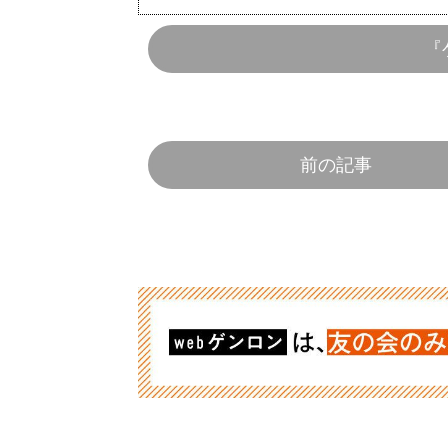
『
前の記事