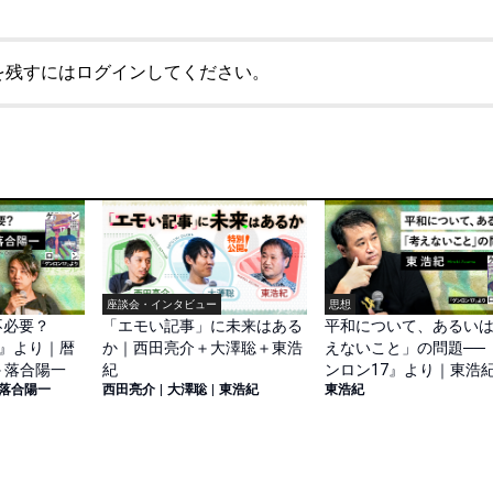
を残すにはログインしてください。
座談会・インタビュー
思想
不必要？
「エモい記事」に未来はある
平和について、あるい
7』より｜暦
か｜西田亮介＋大澤聡＋東浩
えないこと」の問題──
＋落合陽一
紀
ンロン17』より｜東浩
落合陽一
西田亮介
|
大澤聡
|
東浩紀
東浩紀