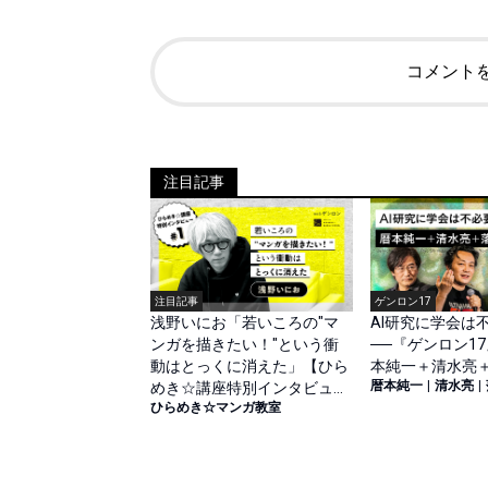
コメント
注目記事
注目記事
ゲンロン17
浅野いにお「若いころの"マ
AI研究に学会は
ンガを描きたい！"という衝
──『ゲンロン1
動はとっくに消えた」【ひら
本純一＋清水亮
暦本純一
|
清水亮
|
めき☆講座特別インタビュー
ひらめき☆マンガ教室
#1（前篇）】