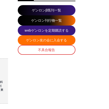
ゲンロンβ既刊一覧
ゲンロン刊行物一覧
webゲンロンを定期購読する
ゲンロン友の会に入会する
不具合報告
文科
別
、東
、