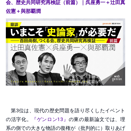
会、歴史共同研究再検証（前篇）｜呉座勇一＋辻田真
佐憲＋與那覇潤
第3位は、現代の歴史問題を語り尽くしたイベント
の活字化。
『ゲンロン13』
の東の最新論文では、理
系の側での大きな物語の復権が（批判的に）取りあげ