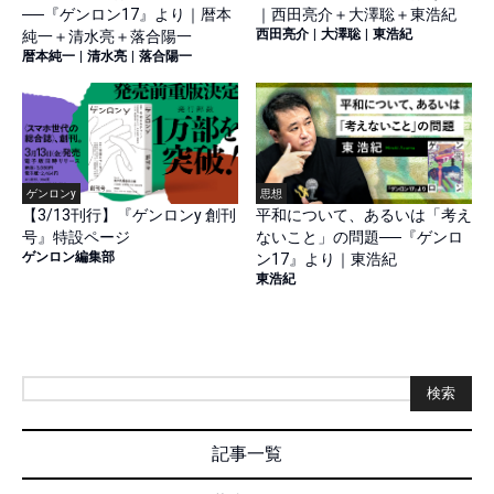
──『ゲンロン17』より｜暦本
｜西田亮介＋大澤聡＋東浩紀
西田亮介
|
大澤聡
|
東浩紀
純一＋清水亮＋落合陽一
暦本純一
|
清水亮
|
落合陽一
ゲンロンy
思想
【3/13刊行】『ゲンロンy 創刊
平和について、あるいは「考え
号』特設ページ
ないこと」の問題──『ゲンロ
ゲンロン編集部
ン17』より｜東浩紀
東浩紀
検索
記事一覧