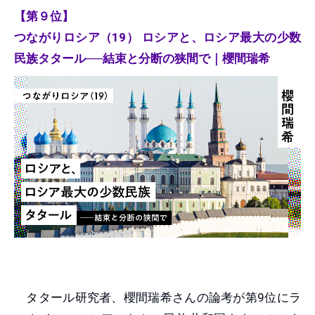
【第９位】
つながりロシア（19） ロシアと、ロシア最大の少数
民族タタール──結束と分断の狭間で｜櫻間瑞希
タタール研究者、櫻間瑞希さんの論考が第9位にラ