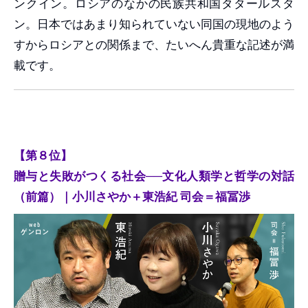
ンクイン。ロシアのなかの民族共和国タタールスタ
ン。日本ではあまり知られていない同国の現地のよう
すからロシアとの関係まで、たいへん貴重な記述が満
載です。
【第８位】
贈与と失敗がつくる社会──文化人類学と哲学の対話
（前篇）｜小川さやか＋東浩紀 司会＝福冨渉