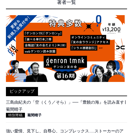
著者一覧
ピックアップ
三島由紀夫の「空（くう／そら）」──『豊饒の海』を読み直す |
菊間晴子
特別寄稿
菊間晴子
強い愛情、見下し、自尊心、コンプレックス……ストーカーのア