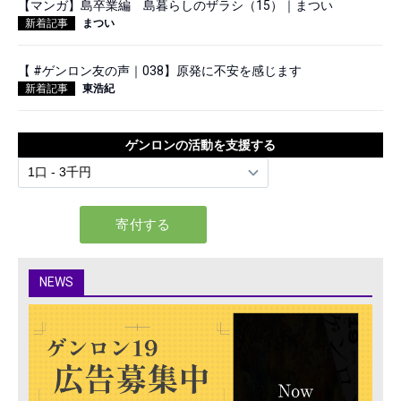
【マンガ】島卒業編 島暮らしのザラシ（15）｜まつい
新着記事
まつい
【 #ゲンロン友の声｜038】原発に不安を感じます
新着記事
東浩紀
ゲンロンの活動を支援する
NEWS