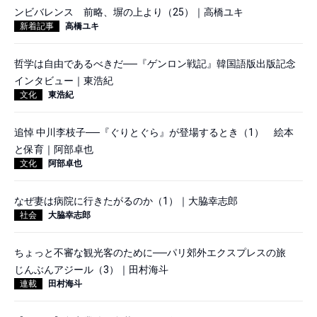
ンビバレンス 前略、塀の上より（25）｜高橋ユキ
新着記事
高橋ユキ
哲学は自由であるべきだ──『ゲンロン戦記』韓国語版出版記念
インタビュー｜東浩紀
文化
東浩紀
追悼 中川李枝子──『ぐりとぐら』が登場するとき（1） 絵本
と保育｜阿部卓也
文化
阿部卓也
なぜ妻は病院に行きたがるのか（1）｜大脇幸志郎
社会
大脇幸志郎
ちょっと不審な観光客のために──パリ郊外エクスプレスの旅
じんぶんアジール（3）｜田村海斗
連載
田村海斗