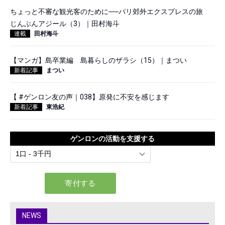
ちょっと不審な観光客のために──パリ郊外エクスプレスの旅
じんぶんアジール（3）｜田村海斗
連載
田村海斗
【マンガ】島卒業編 島暮らしのザラシ（15）｜まつい
新着記事
まつい
【 #ゲンロン友の声｜038】原発に不安を感じます
新着記事
東浩紀
ゲンロンの活動を支援する
NEWS