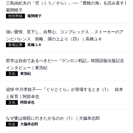
三島由紀夫の「空（くう／そら）」──『豊饒の海』を読み直す |
菊間晴子
特別寄稿
菊間晴子
強い愛情、見下し、自尊心、コンプレックス……ストーカーのア
ンビバレンス 前略、塀の上より（25）｜高橋ユキ
新着記事
高橋ユキ
哲学は自由であるべきだ──『ゲンロン戦記』韓国語版出版記念
インタビュー｜東浩紀
文化
東浩紀
追悼 中川李枝子──『ぐりとぐら』が登場するとき（1） 絵本
と保育｜阿部卓也
文化
阿部卓也
なぜ妻は病院に行きたがるのか（1）｜大脇幸志郎
社会
大脇幸志郎