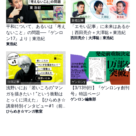
思想
新着記事
平和について、あるいは「考え
「エモい記事」に未来はあるか
ないこと」の問題──『ゲンロ
｜西田亮介＋大澤聡＋東浩紀
西田亮介
|
大澤聡
|
東浩紀
ン17』より｜東浩紀
東浩紀
注目記事
ゲンロンy
浅野いにお「若いころの"マン
【3/13刊行】『ゲンロンy 創刊
ガを描きたい！"という衝動は
号』特設ページ
ゲンロン編集部
とっくに消えた」【ひらめき☆
講座特別インタビュー#1（前
ひらめき☆マンガ教室
篇）】