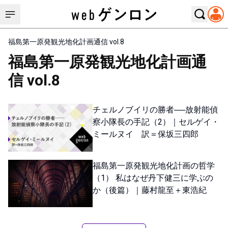
福島第一原発観光地化計画通信 vol.8
福島第一原発観光地化計画通
信 vol.8
チェルノブイリの勝者──放射能偵
察小隊長の手記（2）｜セルゲイ・
ミールヌイ 訳＝保坂三四郎
福島第一原発観光地化計画の哲学
（1） 私はなぜ丹下健三に学ぶの
か（後篇）｜藤村龍至＋東浩紀