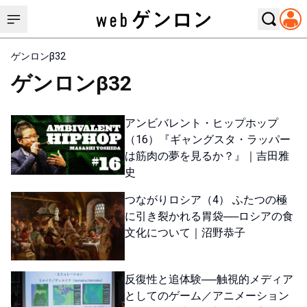
ゲンロンβ32
ゲンロンβ32
アンビバレント・ヒップホップ
（16）『ギャングスタ・ラッパー
は筋肉の夢を見るか？』｜吉田雅
史
つながりロシア（4） ふたつの極
に引き裂かれる胃袋──ロシアの食
文化について｜沼野恭子
反復性と追体験──触視的メディア
としてのゲーム／アニメーション