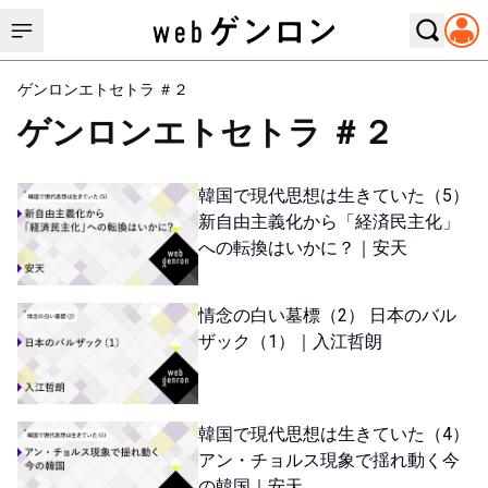
ゲンロンエトセトラ ＃２
ゲンロンエトセトラ ＃２
韓国で現代思想は生きていた（5）
新自由主義化から「経済民主化」
への転換はいかに？｜安天
情念の白い墓標（2） 日本のバル
ザック（1）｜入江哲朗
韓国で現代思想は生きていた（4）
アン・チョルス現象で揺れ動く今
の韓国｜安天