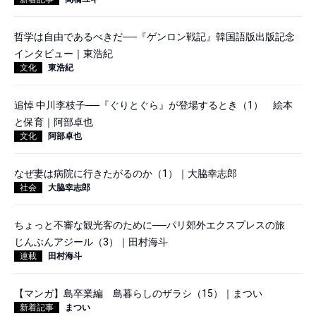
哲学は自由であるべきだ──『ゲンロン戦記』韓国語版出版記念
インタビュー｜東浩紀
文化
東浩紀
追悼 中川李枝子──『ぐりとぐら』が登場するとき（1） 絵本
と保育｜阿部卓也
文化
阿部卓也
なぜ妻は病院に行きたがるのか（1）｜大脇幸志郎
社会
大脇幸志郎
ちょっと不審な観光客のために──パリ郊外エクスプレスの旅
じんぶんアジール（3）｜田村海斗
連載
田村海斗
【マンガ】島卒業編 島暮らしのザラシ（15）｜まつい
新着記事
まつい