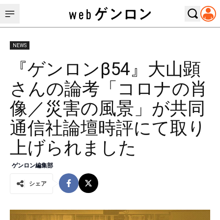
NEWS
『ゲンロンβ54』大山顕
さんの論考「コロナの肖
像／災害の風景」が共同
通信社論壇時評にて取り
上げられました
ゲンロン編集部
シェア