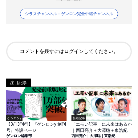
シラスチャンネル：ゲンロン完全中継チャンネル
コメントを残すにはログインしてください。
注目記事
ゲンロンy
新着記事
【3/13刊行】『ゲンロンy 創刊
「エモい記事」に未来はあるか
号』特設ページ
｜西田亮介＋大澤聡＋東浩紀
ゲンロン編集部
西田亮介
|
大澤聡
|
東浩紀