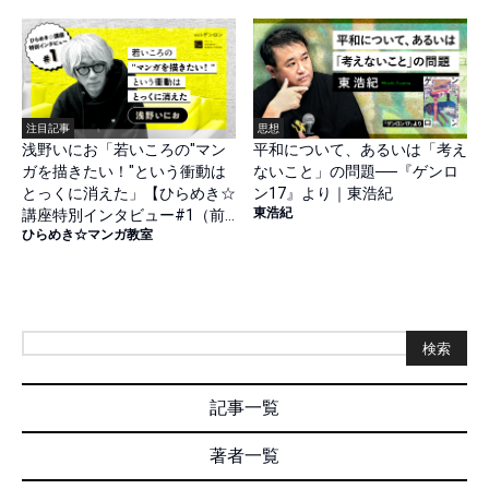
注目記事
思想
浅野いにお「若いころの"マン
平和について、あるいは「考え
ガを描きたい！"という衝動は
ないこと」の問題──『ゲンロ
とっくに消えた」【ひらめき☆
ン17』より｜東浩紀
東浩紀
講座特別インタビュー#1（前
ひらめき☆マンガ教室
篇）】
検索
記事一覧
著者一覧