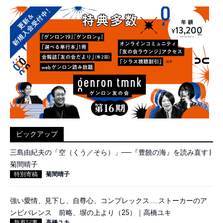
ピックアップ
三島由紀夫の「空（くう／そら）」──『豊饒の海』を読み直す |
菊間晴子
特別寄稿
菊間晴子
強い愛情、見下し、自尊心、コンプレックス……ストーカーのア
ンビバレンス 前略、塀の上より（25）｜高橋ユキ
新着記事
高橋ユキ