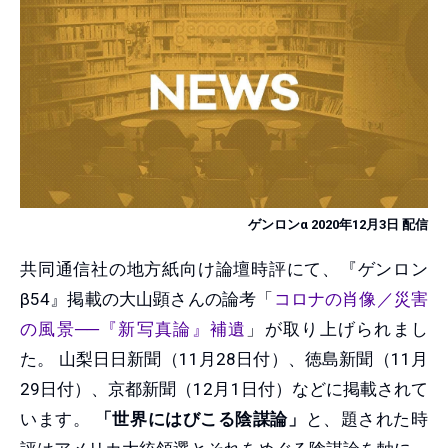
ゲンロンα 2020年12月3日 配信
共同通信社の地方紙向け論壇時評にて、『ゲンロン
β54』掲載の大山顕さんの論考「
コロナの肖像／災害
の風景──『新写真論』補遺
」が取り上げられまし
た。 山梨日日新聞（11月28日付）、徳島新聞（11月
29日付）、京都新聞（12月1日付）などに掲載されて
います。
「世界にはびこる陰謀論」
と、題された時