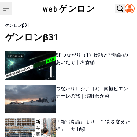
ゲンロンβ31
ゲンロンβ31
SFつながり（1）物語と非物語の
あいだで｜名倉編
つながりロシア（3） 南極ビエン
ナーレの旅｜鴻野わか菜
『新写真論』より 「写真を変えた
猫」｜大山顕