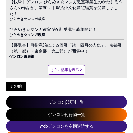
【快挙】ゲンロン ひらめき☆マンガ教室卒業生のかわじろう
さんの作品が、第30回手塚治虫文化賞短編賞を受賞しまし
た！
ひらめき☆マンガ教室
ひらめき☆マンガ教室 第9期 受講生募集開始！
ひらめき☆マンガ教室
【展覧会】弓指寛治による個展「続・四月の人魚」、京都展
（第一部）・東京展（第二部）が開催中！
ゲンロン編集部
さらに記事を表示
その他
ゲンロンβ既刊一覧
ゲンロン刊行物一覧
webゲンロンを定期購読する