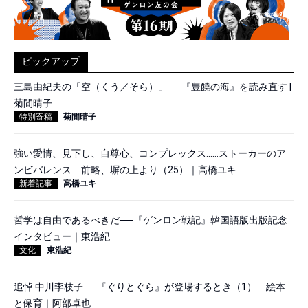
ピックアップ
三島由紀夫の「空（くう／そら）」──『豊饒の海』を読み直す |
菊間晴子
特別寄稿
菊間晴子
強い愛情、見下し、自尊心、コンプレックス……ストーカーのア
ンビバレンス 前略、塀の上より（25）｜高橋ユキ
新着記事
高橋ユキ
哲学は自由であるべきだ──『ゲンロン戦記』韓国語版出版記念
インタビュー｜東浩紀
文化
東浩紀
追悼 中川李枝子──『ぐりとぐら』が登場するとき（1） 絵本
と保育｜阿部卓也