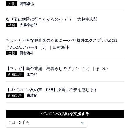
文化
阿部卓也
なぜ妻は病院に行きたがるのか（1）｜大脇幸志郎
社会
大脇幸志郎
ちょっと不審な観光客のために──パリ郊外エクスプレスの旅
じんぶんアジール（3）｜田村海斗
連載
田村海斗
【マンガ】島卒業編 島暮らしのザラシ（15）｜まつい
新着記事
まつい
【 #ゲンロン友の声｜038】原発に不安を感じます
新着記事
東浩紀
ゲンロンの活動を支援する