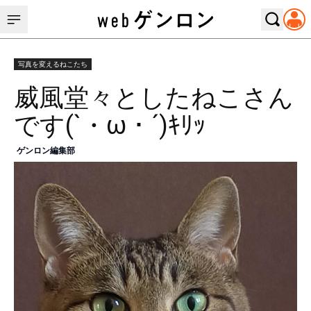
写真を変えるねこたち
威風堂々としたねこさん
です(`・ω・´)ｷﾘｯ
ゲンロン編集部