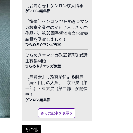
【お知らせ】ゲンロン求人情報
ゲンロン編集部
【快挙】ゲンロン ひらめき☆マン
ガ教室卒業生のかわじろうさんの
作品が、第30回手塚治虫文化賞短
編賞を受賞しました！
ひらめき☆マンガ教室
ひらめき☆マンガ教室 第9期 受講
生募集開始！
ひらめき☆マンガ教室
【展覧会】弓指寛治による個展
「続・四月の人魚」、京都展（第
一部）・東京展（第二部）が開催
中！
ゲンロン編集部
さらに記事を表示
その他