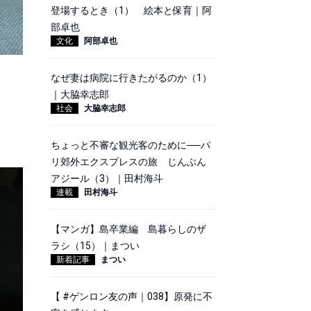
登場するとき（1） 絵本と保育｜阿
部卓也
文化
阿部卓也
なぜ妻は病院に行きたがるのか（1）
｜大脇幸志郎
社会
大脇幸志郎
ちょっと不審な観光客のために──パ
リ郊外エクスプレスの旅 じんぶん
アジール（3）｜田村海斗
連載
田村海斗
【マンガ】島卒業編 島暮らしのザ
ラシ（15）｜まつい
新着記事
まつい
【 #ゲンロン友の声｜038】原発に不