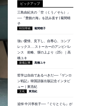
ピックアップ
三島由紀夫の「空（くう／そら）」
──『豊饒の海』を読み直す | 菊間晴
子
特別寄稿
菊間晴子
強い愛情、見下し、自尊心、コンプ
レックス……ストーカーのアンビバレ
ンス 前略、塀の上より（25）｜高
橋ユキ
新着記事
高橋ユキ
哲学は自由であるべきだ──『ゲンロ
ン戦記』韓国語版出版記念インタビ
ュー｜東浩紀
文化
東浩紀
追悼 中川李枝子──『ぐりとぐら』が