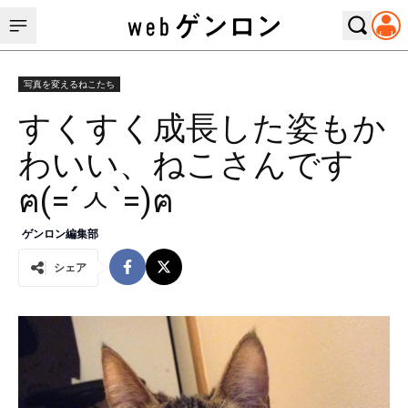
写真を変えるねこたち
すくすく成長した姿もか
わいい、ねこさんです
ฅ(=´ㅅ`=)ฅ
ゲンロン編集部
シェア