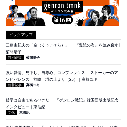
ピックアップ
三島由紀夫の「空（くう／そら）」──『豊饒の海』を読み直す |
菊間晴子
特別寄稿
菊間晴子
強い愛情、見下し、自尊心、コンプレックス……ストーカーのア
ンビバレンス 前略、塀の上より（25）｜高橋ユキ
新着記事
高橋ユキ
哲学は自由であるべきだ──『ゲンロン戦記』韓国語版出版記念
インタビュー｜東浩紀
文化
東浩紀