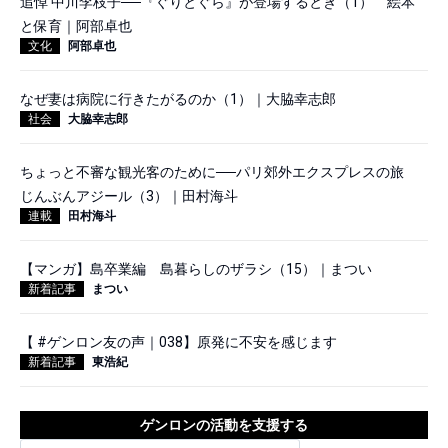
追悼 中川李枝子──『ぐりとぐら』が登場するとき（1） 絵本
と保育｜阿部卓也
文化
阿部卓也
なぜ妻は病院に行きたがるのか（1）｜大脇幸志郎
社会
大脇幸志郎
ちょっと不審な観光客のために──パリ郊外エクスプレスの旅
じんぶんアジール（3）｜田村海斗
連載
田村海斗
【マンガ】島卒業編 島暮らしのザラシ（15）｜まつい
新着記事
まつい
【 #ゲンロン友の声｜038】原発に不安を感じます
新着記事
東浩紀
ゲンロンの活動を支援する