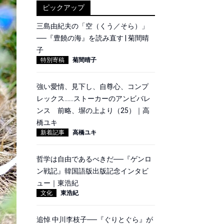
ピックアップ
三島由紀夫の「空（くう／そら）」
──『豊饒の海』を読み直す | 菊間晴
子
特別寄稿
菊間晴子
強い愛情、見下し、自尊心、コンプ
レックス……ストーカーのアンビバレ
ンス 前略、塀の上より（25）｜高
橋ユキ
新着記事
高橋ユキ
哲学は自由であるべきだ──『ゲンロ
ン戦記』韓国語版出版記念インタビ
ュー｜東浩紀
文化
東浩紀
追悼 中川李枝子──『ぐりとぐら』が