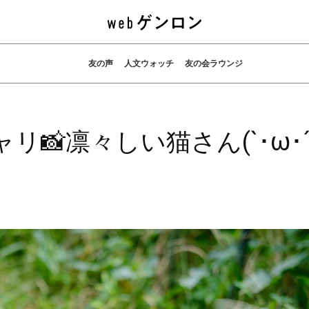
友の声
人文ウォッチ
友の会ラウンジ
📸凛々しい猫さん(`･ω･´