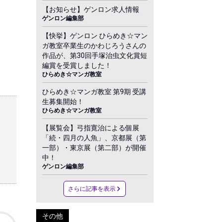
【お知らせ】ゲンロン求人情報
ゲンロン編集部
【快挙】ゲンロン ひらめき☆マン
ガ教室卒業生のかわじろうさんの
作品が、第30回手塚治虫文化賞短
編賞を受賞しました！
ひらめき☆マンガ教室
ひらめき☆マンガ教室 第9期 受講
生募集開始！
ひらめき☆マンガ教室
【展覧会】弓指寛治による個展
「続・四月の人魚」、京都展（第
一部）・東京展（第二部）が開催
中！
ゲンロン編集部
さらに記事を表示
その他