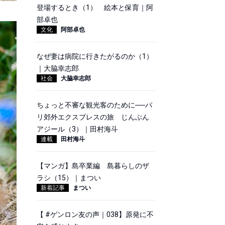
登場するとき（1） 絵本と保育｜阿
部卓也
文化
阿部卓也
なぜ妻は病院に行きたがるのか（1）
｜大脇幸志郎
社会
大脇幸志郎
ちょっと不審な観光客のために──パ
リ郊外エクスプレスの旅 じんぶん
アジール（3）｜田村海斗
連載
田村海斗
【マンガ】島卒業編 島暮らしのザ
ラシ（15）｜まつい
新着記事
まつい
【 #ゲンロン友の声｜038】原発に不