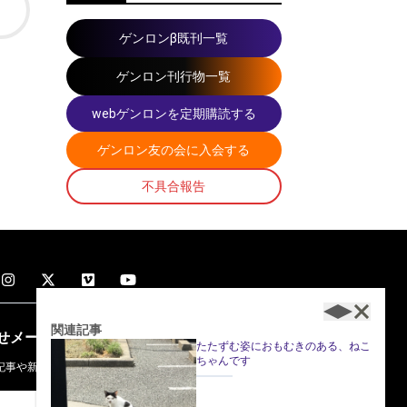
ゲンロンβ既刊一覧
ゲンロン刊行物一覧
webゲンロンを定期購読する
ゲンロン友の会に入会する
不具合報告
関連記事
せメール
登録
たたずむ姿におもむきのある、ねこ
ちゃんです
記事や新着記事のお知らせが配信されます。