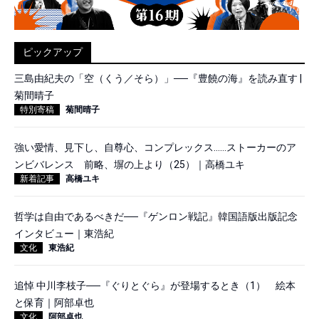
ピックアップ
三島由紀夫の「空（くう／そら）」──『豊饒の海』を読み直す |
菊間晴子
特別寄稿
菊間晴子
強い愛情、見下し、自尊心、コンプレックス……ストーカーのア
ンビバレンス 前略、塀の上より（25）｜高橋ユキ
新着記事
高橋ユキ
哲学は自由であるべきだ──『ゲンロン戦記』韓国語版出版記念
インタビュー｜東浩紀
文化
東浩紀
追悼 中川李枝子──『ぐりとぐら』が登場するとき（1） 絵本
と保育｜阿部卓也
文化
阿部卓也