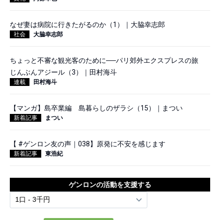
なぜ妻は病院に行きたがるのか（1）｜大脇幸志郎
社会
大脇幸志郎
ちょっと不審な観光客のために──パリ郊外エクスプレスの旅
じんぶんアジール（3）｜田村海斗
連載
田村海斗
【マンガ】島卒業編 島暮らしのザラシ（15）｜まつい
新着記事
まつい
【 #ゲンロン友の声｜038】原発に不安を感じます
新着記事
東浩紀
ゲンロンの活動を支援する