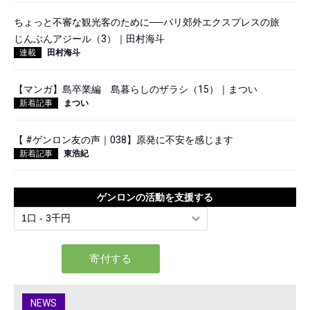
ちょっと不審な観光客のために──パリ郊外エクスプレスの旅
じんぶんアジール（3）｜田村海斗
連載
田村海斗
【マンガ】島卒業編 島暮らしのザラシ（15）｜まつい
新着記事
まつい
【 #ゲンロン友の声｜038】原発に不安を感じます
新着記事
東浩紀
ゲンロンの活動を支援する
NEWS