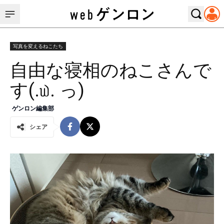
写真を変えるねこたち
自由な寝相のねこさんで
す(.௰. っ)
ゲンロン編集部
シェア