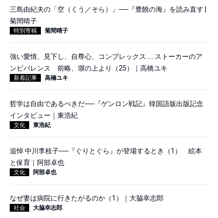
三島由紀夫の「空（くう／そら）」──『豊饒の海』を読み直す |
菊間晴子
特別寄稿
菊間晴子
強い愛情、見下し、自尊心、コンプレックス……ストーカーのア
ンビバレンス 前略、塀の上より（25）｜高橋ユキ
新着記事
高橋ユキ
哲学は自由であるべきだ──『ゲンロン戦記』韓国語版出版記念
インタビュー｜東浩紀
文化
東浩紀
追悼 中川李枝子──『ぐりとぐら』が登場するとき（1） 絵本
と保育｜阿部卓也
文化
阿部卓也
なぜ妻は病院に行きたがるのか（1）｜大脇幸志郎
社会
大脇幸志郎