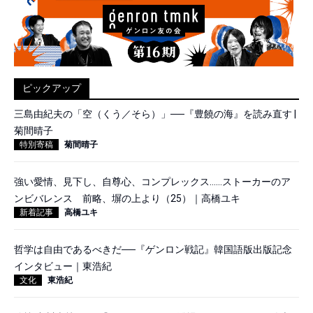
ピックアップ
三島由紀夫の「空（くう／そら）」──『豊饒の海』を読み直す |
菊間晴子
特別寄稿
菊間晴子
強い愛情、見下し、自尊心、コンプレックス……ストーカーのア
ンビバレンス 前略、塀の上より（25）｜高橋ユキ
新着記事
高橋ユキ
哲学は自由であるべきだ──『ゲンロン戦記』韓国語版出版記念
インタビュー｜東浩紀
文化
東浩紀