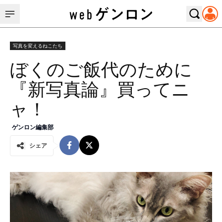
写真を変えるねこたち
ぼくのご飯代のために
『新写真論』買ってニ
ャ！
ゲンロン編集部
シェア