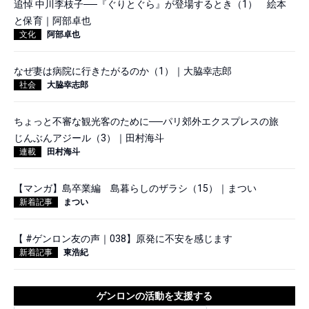
追悼 中川李枝子──『ぐりとぐら』が登場するとき（1） 絵本
と保育｜阿部卓也
文化
阿部卓也
なぜ妻は病院に行きたがるのか（1）｜大脇幸志郎
社会
大脇幸志郎
ちょっと不審な観光客のために──パリ郊外エクスプレスの旅
じんぶんアジール（3）｜田村海斗
連載
田村海斗
【マンガ】島卒業編 島暮らしのザラシ（15）｜まつい
新着記事
まつい
【 #ゲンロン友の声｜038】原発に不安を感じます
新着記事
東浩紀
ゲンロンの活動を支援する